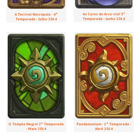
As Cores do Arco-íris! 3ª
A Terrível Necrópole - 4ª
Temporada - Junho 2014
Temporada - Julho 2014
O Templo Negro! 2ª Temporada
Pandamonium - 1ª Temporada -
- Maio 2014
Abril 2014