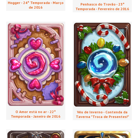
Hogger - 24ª Temporada - Março
Penhasco do Trovão - 23ª
de 2016
Temporada - Fevereiro de 2016
O Amor está no ar - 22ª
Véu de Inverno - Contenda da
Temporada - Janeiro de 2016
Taverna "Troca de Presentes!"