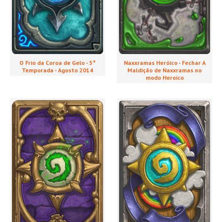
O Frio da Coroa de Gelo - 5ª
Naxxramas Heróico - Fechar A
Temporada - Agosto 2014
Maldição de Naxxramas no
modo Heroico