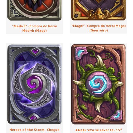
"Magni" - Compra do Herói Magni
"Medivh" - Compra do heroi
(Guerreiro)
Medivh (Mago)
Heroes of the Storm - Chegue
A Natureza se Levanta - 15º