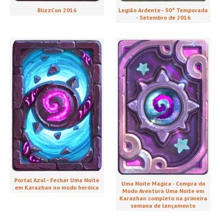
Legião Ardente - 30ª Temporada
BlizzCon 2016
- Setembro de 2016
Portal Azul - Fechar Uma Noite
Uma Noite Mágica - Compra do
em Karazhan no modo heróico
Modo Aventura Uma Noite em
Karazhan completo na primeira
semana de lançamento