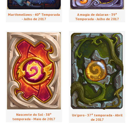
A magia de dalaran - 39ª
Marthmellows - 40ª Temporada
Temporada - Julho de 2017
- Julho de 2017
Nascente do Sol - 38ª
Un'goro - 37ª temporada - Abril
temporada - Maio de 2017
de 2017