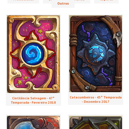
Outros
Catacumbeiros - 45ª Temporada
Cintilância Selvagem - 47ª
- Dezembro 2017
Temporada - Fevereiro 2018