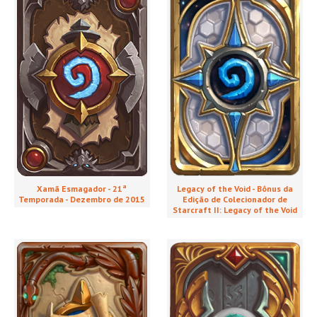
Xamã Esmagador - 21ª
Legacy of the Void - Bônus da
Temporada - Dezembro de 2015
Edição de Colecionador de
Starcraft II: Legacy of the Void