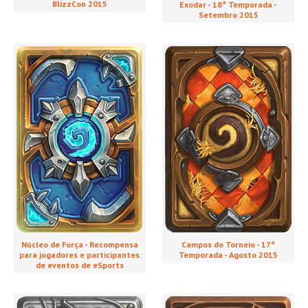
BlizzCon 2015
Exodar - 18ª Temporada -
Setembro 2015
Núcleo de Força - Recompensa
Campos do Torneio - 17ª
para jogadores e participantes
Temporada - Agosto 2015
de eventos de eSports