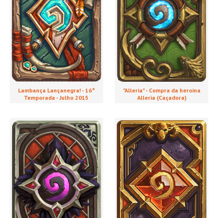
Lambança Lançanegra! - 16ª
"Alleria" - Compra da heroina
Temporada - Julho 2015
Alleria (Caçadora)