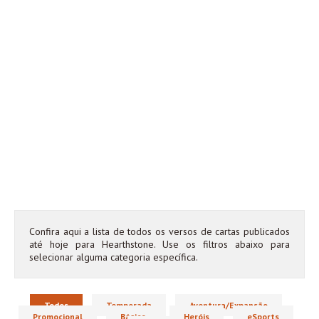
Confira aqui a lista de todos os versos de cartas publicados
até hoje para Hearthstone. Use os filtros abaixo para
selecionar alguma categoria específica.
Todos
Temporada
Aventura/Expansão
Promocional
Básico
Heróis
eSports