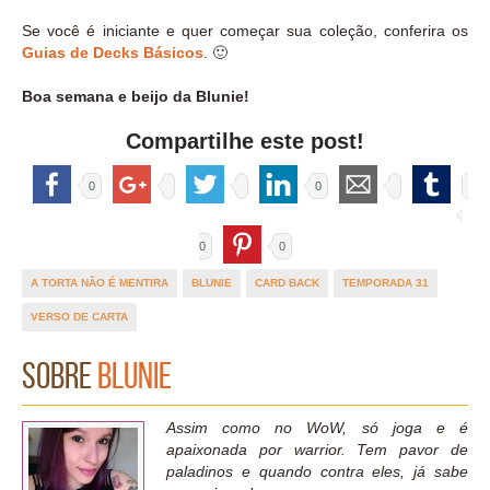
Se você é iniciante e quer começar sua coleção, conferira os
Guias de Decks Básicos
. 🙂
Boa semana e beijo da Blunie!
Compartilhe este post!
0
0
0
0
A TORTA NÃO É MENTIRA
BLUNIE
CARD BACK
TEMPORADA 31
VERSO DE CARTA
Sobre
Blunie
Assim como no WoW, só joga e é
apaixonada por warrior. Tem pavor de
paladinos e quando contra eles, já sabe