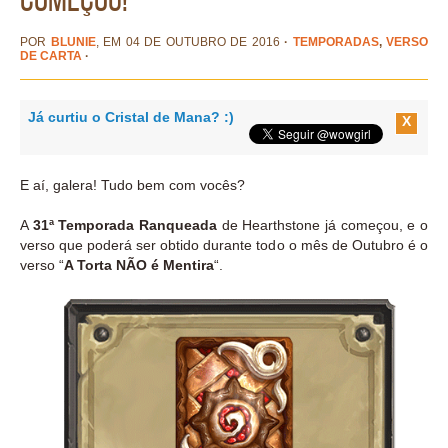
POR
BLUNIE
, EM 04 DE OUTUBRO DE 2016
·
TEMPORADAS
,
VERSO
DE CARTA
·
Já curtiu o Cristal de Mana? :)
X
E aí, galera! Tudo bem com vocês?
A
31ª Temporada Ranqueada
de Hearthstone já começou, e o
verso que poderá ser obtido durante todo o mês de Outubro é o
verso “
A Torta NÃO é Mentira
“.