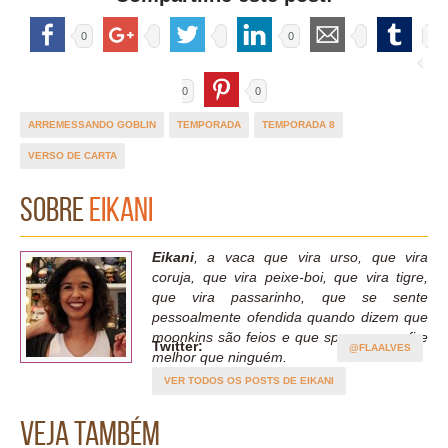
0
0
0
0
ARREMESSANDO GOBLIN
TEMPORADA
TEMPORADA 8
VERSO DE CARTA
Sobre
Eikani
Eikani
, a vaca que vira urso, que vira
coruja, que vira peixe-boi, que vira tigre,
que vira passarinho, que se sente
pessoalmente ofendida quando dizem que
moonkins são feios e que spama moonfire
Twitter:
@FLAALVES
melhor que ninguém.
VER TODOS OS POSTS DE EIKANI
Veja também