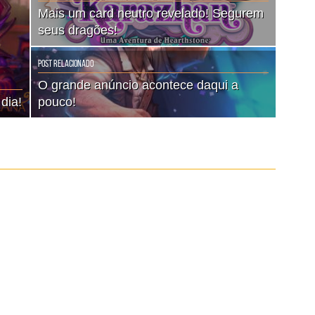
Mais um card neutro revelado! Segurem
seus dragões!
Post Relacionado
O grande anúncio acontece daqui a
dia!
pouco!