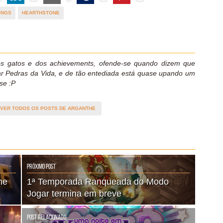
INGS
HEARTHSTONE
 gatos e dos achievements, ofende-se quando dizem que
ar Pedras da Vida, e de tão entediada está quase upando um
se :P
VER TODOS OS POSTS DE ARGANTHE
Próximo Post
ne
1ª Temporada Ranqueada do Modo
Jogar termina em breve
Post Relacionado