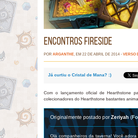
Encontros Fireside
POR
ARGANTHE
, EM 22 DE ABRIL DE 2014
·
VERSO 
Já curtiu o Cristal de Mana? :)
Com o lançamento oficial de Hearthstone 
colecionadores do Hearthstone bastantes anim
Originalmente postado por
Zeriyah
(
Fo
Olá companheiros da taverna! Você adora