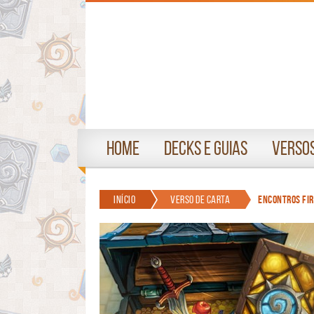
Home
Decks e Guias
Versos
Início
Verso de Carta
Encontros Fir