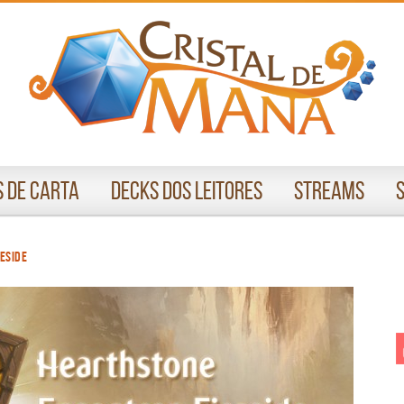
 de Carta
Decks dos Leitores
Streams
eside