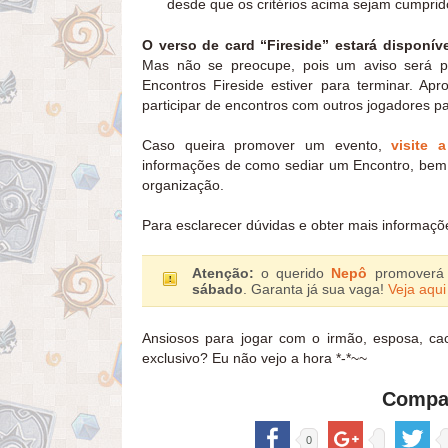
desde que os critérios acima sejam cumprid
O verso de card “Fireside” estará disponí
Mas não se preocupe, pois um aviso será 
Encontros Fireside estiver para terminar. A
participar de encontros com outros jogadores p
Caso queira promover um evento,
visite 
informações de como sediar um Encontro, bem 
organização.
Para esclarecer dúvidas e obter mais informaç
Atenção:
o querido
Nepô
promover
sábado
. Garanta já sua vaga!
Veja aqu
Ansiosos para jogar com o irmão, esposa, ca
exclusivo? Eu não vejo a hora *-*~~
Compar
0