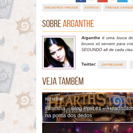
ENCONTROS FIRESIDE
EVENTOS
FIRESIDE GATHER
Sobre
Arganthe
Arganthe
é uma louca dos
bruxos só servem para cri
SEGUNDO alt de cada clas
Twitter:
@HYWELBANE
Veja também
Post Anterior
Priscilha – Blog Post #1 – HearthSto
na ponta dos dedos