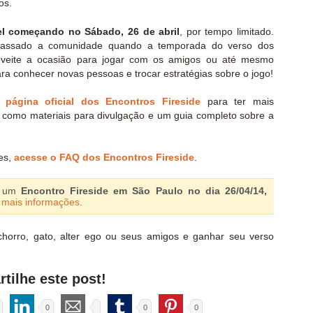
os.
vel começando no Sábado, 26 de abril
, por tempo limitado.
passado a comunidade quando a temporada do verso dos
proveite a ocasião para jogar com os amigos ou até mesmo
ara conhecer novas pessoas e trocar estratégias sobre o jogo!
a página oficial dos Encontros Fireside
para ter mais
como materiais para divulgação e um guia completo sobre a
ões,
acesse o FAQ dos Encontros Fireside
.
á um
Encontro Fireside em São Paulo no dia 26/04/14,
i mais informações
.
chorro, gato, alter ego ou seus amigos e ganhar seu verso
tilhe este post!
0
0
0