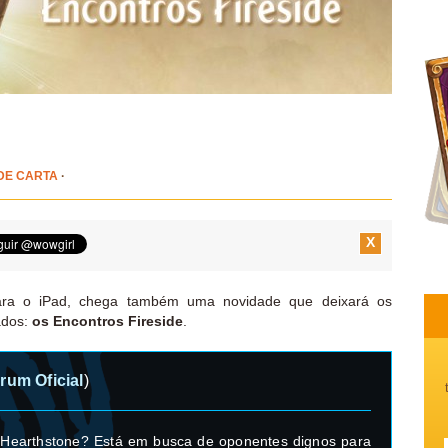
DE CARTA
·
X
para o iPad, chega também uma novidade que deixará os
ados:
os Encontros Fireside
.
rum Oficial
)
 Hearthstone? Está em busca de oponentes dignos para