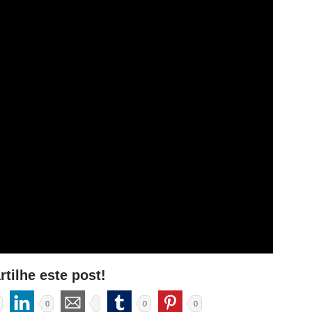
tilhe este post!
0
0
0