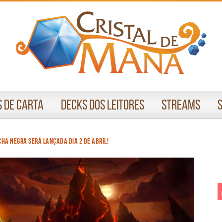
 de Carta
Decks dos Leitores
Streams
ha Negra será lançada dia 2 de Abril!