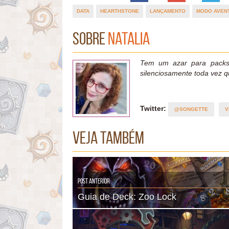
DATA
HEARTHSTONE
LANÇAMENTO
MODO AVEN
Sobre
Natalia
Tem um azar para packs 
silenciosamente toda vez q
Twitter:
@SONGETTE
V
Veja também
Post Anterior
Guia de Deck: Zoo Lock