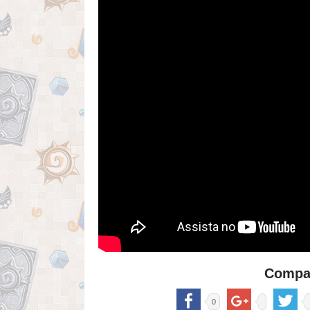
Compar
0