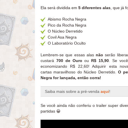
Ela será dividida em
5 diferentes alas
, que já 
Abismo Rocha Negra
Pico da Rocha Negra
O Núcleo Derretido
Covil Asa Negra
O Laboratório Oculto
Lembrem-se que essas alas
não
serão liber
custará
700 de Ouro
ou
R$ 15,90
. Se voc
economizando R$ 22,60! Adquirir esta nov
cartas maravilhoso do Núcleo Derretido.
O pe
Negra for lançada, então corra!
Saiba mais sobre a pré-venda
aqui
!
Se você ainda não conferiu o trailer super dive
partidas 😀