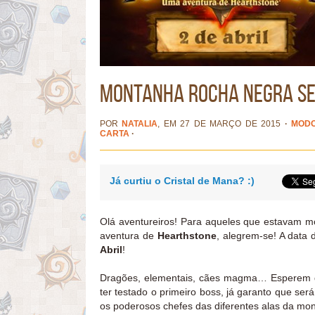
Montanha Rocha Negra ser
POR
NATALIA
, EM 27 DE MARÇO DE 2015
·
MODO
CARTA
·
Já curtiu o Cristal de Mana? :)
Olá aventureiros! Para aqueles que estavam 
aventura de
Hearthstone
, alegrem-se! A data 
Abril
!
Dragões, elementais, cães magma… Esperem d
ter testado o primeiro boss, já garanto que se
os poderosos chefes das diferentes alas da mo