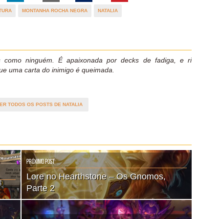
TURA
MONTANHA ROCHA NEGRA
NATALIA
como ninguém. É apaixonada por decks de fadiga, e ri
ue uma carta do inimigo é queimada.
ER TODOS OS POSTS DE NATALIA
Próximo Post
Lore no Hearthstone – Os Gnomos,
Parte 2