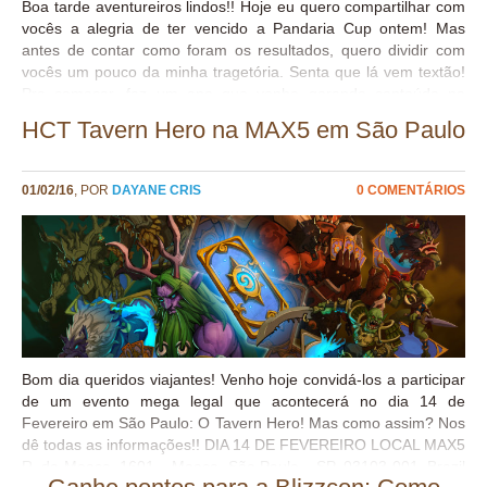
Boa tarde aventureiros lindos!! Hoje eu quero compartilhar com
vocês a alegria de ter vencido a Pandaria Cup ontem! Mas
antes de contar como foram os resultados, quero dividir com
vocês um pouco da minha tragetória. Senta que lá vem textão!
Pra começar, faz um ano que venho gerando conteúdo no
WoWGirl/Cristal de Mana, mas sempre fui uma jogadora MUITO
HCT Tavern Hero na MAX5 em São Paulo
casual, não jogo nem 1 hora por dia, pois tenho muitas outras
responsabilidades que requerem muito mais do meu tempo e
dedicação. Entretanto, de uns meses pra cá, ando me sentindo
01/02/16
, POR
DAYANE CRIS
0 COMENTÁRIOS
atraída pelo competitivo, principalmente depois de fazer
amizade com alguns jogadores do cenário e perceber que
competir é divertido, independente se você ganha ou perde.
Então aos poucos eu tenho movido pauzinhos pra conseguir
encaixar treinos nas minhas horas vagas, tentado me dedicar
mais (mesmo que mais devagar do que eu gostaria, mas tudo
tem um começo né?), e...
Bom dia queridos viajantes! Venho hoje convidá-los a participar
de um evento mega legal que acontecerá no dia 14 de
Fevereiro em São Paulo: O Tavern Hero! Mas como assim? Nos
dê todas as informações!! DIA 14 DE FEVEREIRO LOCAL MAX5
R. da Mooca, 1601 – Mooca, São Paulo – SP, 03103-001, Brazil