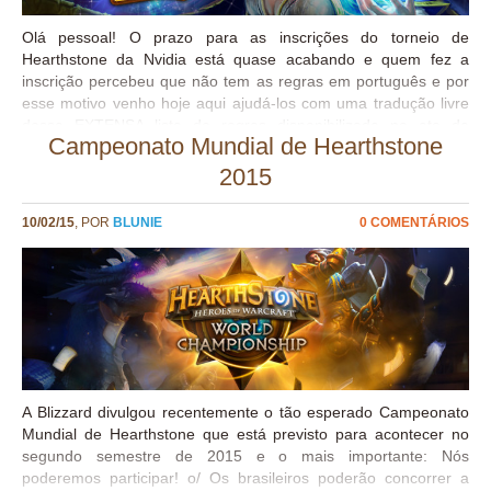
Olá pessoal! O prazo para as inscrições do torneio de
Hearthstone da Nvidia está quase acabando e quem fez a
inscrição percebeu que não tem as regras em português e por
esse motivo venho hoje aqui ajudá-los com uma tradução livre
dessa EXTENSA lista de regras disponibilizada no ato da
Campeonato Mundial de Hearthstone
inscrição . Vamos lá que a leitura será árdua. REGRAS DE
JOGO OFICIAIS DO TORNEIO NVIDIA HEARTHSTONE PRO-
2015
AM Ao entrar e participar no Torneio, você concorda em se
vincular a estas Regras Oficiais de Jogo e que você está
10/02/15
, POR
BLUNIE
0 COMENTÁRIOS
elegível a todos os requisitos aqui contidos. Formato e
Programação do Torneio Abertura das inscrições: Terça-feira,
24 de fevereiro às 12:00pm EST (13h no horário de Brasília)
Fechamento das inscrições: Quinta-feira, 19 de março às
12:00pm EST (13h no horário de Brasília) Ligas Regionais:
Américas e Sudeste Asiático (EST -5), Europa (CET 1) e Ásia
(KST 9) Formato de Jogo: Melhor de 5 jogos...
A Blizzard divulgou recentemente o tão esperado Campeonato
Mundial de Hearthstone que está previsto para acontecer no
segundo semestre de 2015 e o mais importante: Nós
poderemos participar! o/ Os brasileiros poderão concorrer a