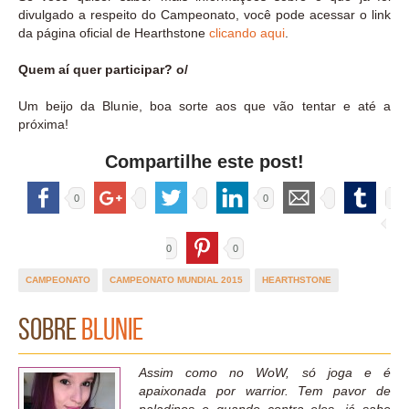
divulgado a respeito do Campeonato, você pode acessar o link
da página oficial de Hearthstone
clicando aqui
.
Quem aí quer participar? o/
Um beijo da Blunie, boa sorte aos que vão tentar e até a
próxima!
Compartilhe este post!
0
0
0
0
CAMPEONATO
CAMPEONATO MUNDIAL 2015
HEARTHSTONE
Sobre
Blunie
Assim como no WoW, só joga e é
apaixonada por warrior. Tem pavor de
paladinos e quando contra eles, já sabe