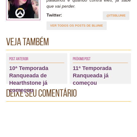
que vai perder.
Twitter:
@ITSBLUNIE
VER TODOS OS POSTS DE BLUNIE
Veja também
Post Anterior
Próximo Post
10ª Temporada
11ª Temporada
Ranqueada de
Ranqueada já
Hearthstone já
começou
começou
Deixe seu comentário