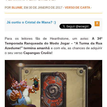
POR
BLUNIE
, EM 30 DE JANEIRO DE 2017
·
VERSO DE CARTA
·
Já curtiu o Cristal de Mana? :)
X
Para os leitores fãs de Hearthstone, um aviso:
A 34ª
Temporada Ranqueada do Modo Jogar – “A Turma da Rua
Azedume!” termina amanhã
e com ela, as chances de adquirir
o seu verso
Capangas Cruéis!