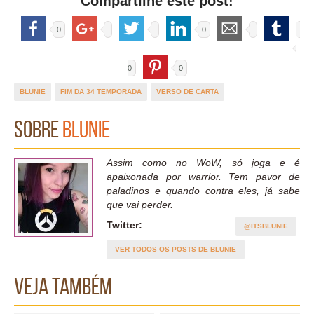
Compartilhe este post!
0
0
0
0
BLUNIE
FIM DA 34 TEMPORADA
VERSO DE CARTA
Sobre
Blunie
Assim como no WoW, só joga e é
apaixonada por warrior. Tem pavor de
paladinos e quando contra eles, já sabe
que vai perder.
Twitter:
@ITSBLUNIE
VER TODOS OS POSTS DE BLUNIE
Veja também