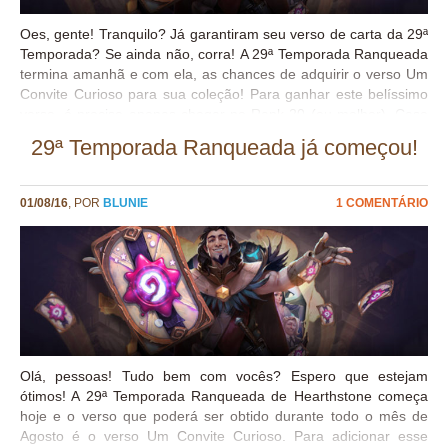
Oes, gente! Tranquilo? Já garantiram seu verso de carta da 29ª
Temporada? Se ainda não, corra! A 29ª Temporada Ranqueada
termina amanhã e com ela, as chances de adquirir o verso Um
Convite Curioso para sua coleção! Para ganhar este belíssimo
verso, é preciso apenas chegar no Rank 20 (ou melhor). Caso
nunca tenha jogado o Modo Ranqueado, todos os jogadores
29ª Temporada Ranqueada já começou!
começam no Rank 25 e, até chegar ao Rank 20, nenhuma
derrota causa a perda de estrelas ou ranks, então basta apenas
montar um bom deck com sua classe predileta e jogar. E claro,
01/08/16
, POR
BLUNIE
1 COMENTÁRIO
se precisarem de dicas, decks, e muito mais, só conferir aqui no
Cristal de Mana! Se você é iniciante pode conferir os Guias de
Decks Básicos. Ou se você é um jogador mais experiente, pode
conferir os balanços das temporadas para analisar qual a
melhor escolha no momento. Para os jogadores que
acumularam estrelas bônus o suficiente na temporada passada
para...
Olá, pessoas! Tudo bem com vocês? Espero que estejam
ótimos! A 29ª Temporada Ranqueada de Hearthstone começa
hoje e o verso que poderá ser obtido durante todo o mês de
Agosto é o verso Um Convite Curioso. Para adicionar esse