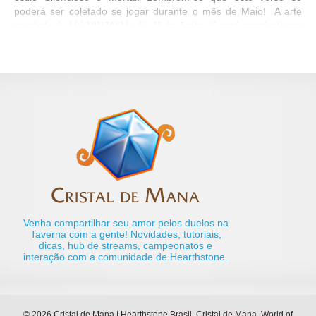
poderá ser coletado se jogar durante o mês de Maio! A arte
revelada é –Vai NINJA! No dia 1º de Junho já será possível usar
o lindo verso de carta Vai Ninja! Quanto mais avançarem no
ranque, mais estrelas bônus você terá para a próxima
temporada! Lembrem- se que se tiver estrelas bônus o
suficiente para alcançar o ranque 20, ainda será necessário
conectar-se ao jogo ao menos uma vez para garantir o verso!
Garanta já o seu alcançando ranque 20 ou superior! Os
melhores 100 jogadores lendários dessa temporada
acumularão pontos para classificar-se para o Torneio Mundial
de Hearthstone. Hora de aprimorar nossas habilidades de
ninjutsu! Ah! Cuidado para não serem pegos hein! Até os mais
silenciosos são possíveis de se rastrear <3...
Venha compartilhar seu amor pelos duelos na
Taverna com a gente! Novidades, tutoriais,
dicas, hub de streams, campeonatos e
interação com a comunidade de Hearthstone.
© 2026 Cristal de Mana | Hearthstone Brasil. Cristal de Mana, World of