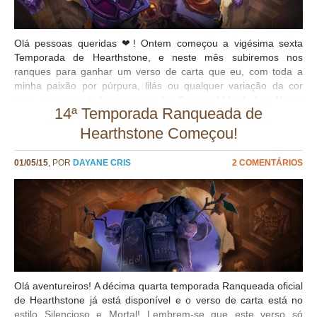
Olá pessoas queridas ❤! Ontem começou a vigésima sexta
Temporada de Hearthstone, e neste mês subiremos nos
ranques para ganhar um verso de carta que eu, com toda a
minha paixão por púrpura, lilás ou qualquer variação da cor
roxa, amei com todo meu coração: O verso Vale da Lua Negra
14ª Temporada Ranqueada de
é uma homenagem aos bravos Protetores de Karabor, que
junto com o querido Profeta Velen cuidam deste local tão bonito
Hearthstone Começou!
e sagrado <3. Olha só: No dia 1º de Junho já será possível
usar esse verso de carta, caso você alcance o Ranque 20. Se
01/05/15
, POR
DAYANE CRIS
2 COMENTÁRIOS
precisarem de dicas, decks, e muito mais, só conferir aqui no
Cristal de Mana! Se você é iniciante pode conferir os Guias de
Decks Básicos. Ou se você é um jogador mais experiente, pode
conferir os balanços das temporadas para analisar qual a
melhor escolha no momento. Quanto mais avançar no ranque,
mais estrelas bônus você terá para a próxima...
Olá aventureiros! A décima quarta temporada Ranqueada oficial
de Hearthstone já está disponível e o verso de carta está no
estilo Silencioso e Mortal! Lembrem-se que este verso só