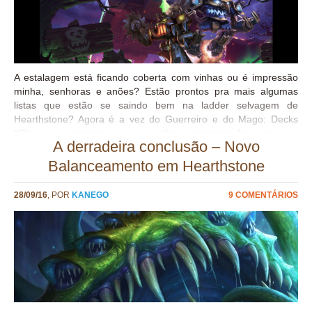
A estalagem está ficando coberta com vinhas ou é impressão
minha, senhoras e anões? Estão prontos pra mais algumas
listas que estão se saindo bem na ladder selvagem de
Hearthstone? Agora é a vez do Guerreiro e do Mago: Decks
*Clique nas imagens para visualizar compacto Aqui os seus
A derradeira conclusão – Novo
Ragnaros e os seus Renos terão vida eterna! Grato pela
atenção! Kanego às ordens.
Balanceamento em Hearthstone
28/09/16
, POR
KANEGO
9 COMENTÁRIOS