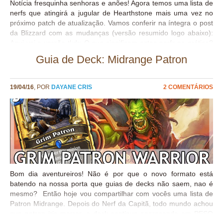
Notícia fresquinha senhoras e anões! Agora temos uma lista de
nerfs que atingirá a jugular de Hearthstone mais uma vez no
próximo patch de atualização. Vamos conferir na íntegra o post
da Blizzard com as mudanças (versão resumido logo abaixo):
Aqui vai a versão tl;dr: O que significam estes nerfs na prática?
Bom, claro que o que mais esperava era uma mudança em
Guia de Deck: Midrange Patron
Yogg-Saron dado o cenário competitivo atual, mas em se
tratrando do modo ranqueado podemos dizer que o meta será
brutalmente desacelerado. O nerf de cards tão rápidos e
19/04/16
, POR
DAYANE CRIS
2 COMENTÁRIOS
efetivos fará com que os baralhos agressivos atuais percam
tanta efetividade e, embora eu duvide que deixem de existir, ao
menos darão espaço no meta para decks mais lentos que
contra os Xamãs e Caçadores da vida só podiam olhar e chorar.
Acho que o que me deixa com uma considerável certeza ao
afirmar isso é o nerf do...
Bom dia aventureiros! Não é por que o novo formato está
batendo na nossa porta que guias de decks não saem, nao é
mesmo? Então hoje vou compartilhar com vocês uma lista de
Patron Midrange. Depois do Nerf da Capitã, todo mundo achou
que patron iria morrer, o deck continua aparecendo em PESO