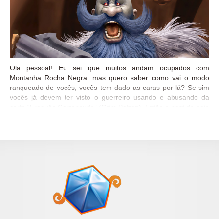
Olá pessoal! Eu sei que muitos andam ocupados com
Montanha Rocha Negra, mas quero saber como vai o modo
ranqueado de vocês, vocês tem dado as caras por lá? Se sim
vocês já devem ter visto o guerreiro usando e abusando da
carta “Freguês Carrancudo” (Grim Patron). Então o post de hoje
é para mostrar a vocês o que constitui esse deck e como jogar
com ele. Montanha Rocha Negra e as novas cartas ainda estão
saindo e com elas o meta atual vai sendo modificado dia após
dia, então quem fica alguns dias sem jogar, quando retorna já
percebe que bastante coisa foi alterada e acaba se sentindo
como um cego em tiroteio, né? Ainda mais agora que há tantas
dúvidas do quanto as cartas novas vão influenciar o jogo. Tenho
visto por exemplo, jogadores pedindo que Thaurissan seja
nerfado – eu pessoalmente discordo desse nerf, ele pode ser
facilmente removido no...