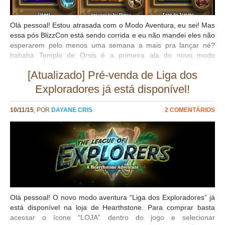
Destaque: www.mmogames.com
Olá pessoal! Estou atrasada com o Modo Aventura, eu sei! Mas
essa pós BlizzCon está sendo corrida e eu não mandei eles não
esperarem pelo menos uma semana a mais pra lançar né?
hahaha Templo de Orsis é a primeira ala do novo modo
aventura “Liga dos Exploradores“. E como desafios temos: Os
[Atualizado] Pré-venda de Liga dos
Decklist sugeridos para enfrentar cada chefe dessa ala no
Modo Heroico também dá para enfrentar o Modo Normal. O
Exploradores já está disponível!
modo normal será bem tranquilo de enfrentar se sua coleção de
cartas for razoável. Decks para enfrentar cada chefe Zinaar
10/11/15
, POR
DAYANE CRIS
2 COMENTÁRIOS
Guerreiro do Sol Phaerix Fuga do Templo Modo Heroico e
Normal Modo Heroico e Normal Modo Heroico e Normal Zinaar
Poder Heroico: Intuição do Djinn Zinnar usa seu poder heroico
(Intuição de Djinn) no começo de todos os turnos. Os
desejos que ele pode te dar são: O deck padrão de tempo
mage é o suficiente para enfrentar Zinnar, o...
Olá pessoal! O novo modo aventura “Liga dos Exploradores” já
está disponível na loja de Hearthstone. Para comprar basta
acessar o ícone “LOJA” dentro do jogo e selecionar