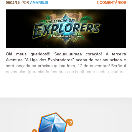
06/11/15
, POR
AMARIILIS
3 COMENTÁRIOS
Olá meus queridos!!! Seguuuuuraaa coração! A terceira
Aventura “A Liga dos Exploradores” acaba de ser anunciada e
será lançada na próxima quinta-feira, 12 de novembro! Serão 4
novas alas (garantindo lendárias ao final), com chefes, quebra-
cabeças, desafios de classe, modo heróico, novo tabuleiro e
muitos mistérios para serem solucionados! E claro, mais
cartinhas para a nossa coleção! =D E queeem serão os novos
personagens? Quaaaais serão as novas cartinhas? Até o
momento 4 foram reveladas! São elas: Nova Mecânica Quando
a cartinha estiver escrito “Descubra” vai aparecer a seguinte
opção: Escolha um : Você poderá escolher entre 3 cartas
aleatórias somente uma que adequar melhor a sua
necessidade. Funciona como o “Rastreamento” , só que com
cartas que não estão no seu deck. Gameplay E para finalizar,