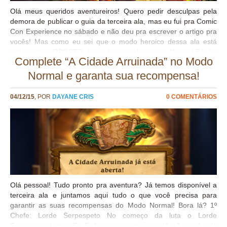
Olá meus queridos aventureiros! Quero pedir desculpas pela
demora de publicar o guia da terceira ala, mas eu fui pra Comic
Con Experience no sábado e não deu pra escrever o artigo pra
vocês! Mas como eu sei que o modo heroico dessa ala está
totalmente o OPOSTO do modo normal, ou seja, Normal Fácil e
Complete “A Cidade Arruinada” no Modo
Heroic tá fod***, eu tenho certeza que muita gente ainda não
conseguiu completar. Então bora lá parar de perder tempo na
Normal e garanta sua recompensa!
tentativa e erro e GG derrotar todos eles! o// Lorde Serpespeto
HEROICO No modo heroico você precisa se preocupar em ter
04/12/15
, POR
DAYANE CRIS
0 COMENTÁRIOS
lacaios em campo para lidar com as Nagas Bufadas que ele vai
colocar, pois ao contrário do modo normal que apenas o ataque
muda, no heroico as nagas ganham +1/+1 e depois do turno 5
começa a ficar complicado fazer trocas e se manter seguro. Por
esse motivo escolhi o Sacerdote “dobra...
Olá pessoal! Tudo pronto pra aventura? Já temos disponível a
terceira ala e juntamos aqui tudo o que você precisa para
garantir as suas recompensas do Modo Normal! Bora lá? 1º
Chefe: Lorde Serpespeto No começo da luta o Lorde
Serpespeto tem o Sr. Finley preso em um caldeirão onde ele