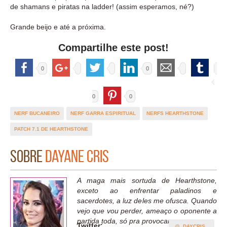
de shamans e piratas na ladder! (assim esperamos, né?)
Grande beijo e até a próxima.
Compartilhe este post!
0
0
0
0
NERF BUCANEIRO
NERF GARRA ESPIRITUAL
NERFS HEARTHSTONE
PATCH 7.1 DE HEARTHSTONE
Sobre
Dayane Cris
A maga mais sortuda de Hearthstone,
exceto ao enfrentar paladinos e
sacerdotes, a luz deles me ofusca. Quando
vejo que vou perder, ameaço o oponente a
partida toda, só pra provocar.
Twitter:
@_DAYCRIS_