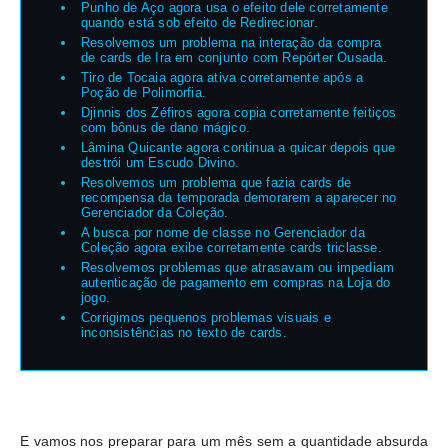
Punho de Aço agora usa o efeito dele corretamente
quando está sob efeito de Redirecionar.
Resolvemos um problema na interação da compra
de cards de Ira em conjunto com Repórter Ousada.
Tiro de Tocaia agora ativa corretamente após a
Poção de Polimorfia.
Djinnis dos Zéfiros agora copia corretamente feitiços
com bônus de dano mágico.
Lâmina Quicante agora continua a quicar depois que
destrói um Escudo Divino.
Resolvemos um problema que fazia cards de
recompensa da temporada demorarem a aparecer no
Gerenciador da Coleção.
A busca por nome de classe no Gerenciador da
Coleção agora exibe corretamente cards triclasse.
Resolvemos problemas que atrasavam ou impediam
autenticação de pagamento em compras na Loja do
jogo.
Corrigimos pequenos problemas visuais e
inconsistências no texto de cards.
E vamos nos preparar para um mês sem a quantidade absurda