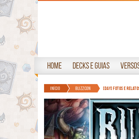
Home
Decks e Guias
Versos
Início
BlizzCon
[Day] Fotos e relato