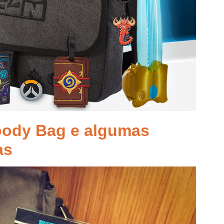
oody Bag e algumas
as