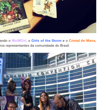
tando o
WoWGirl
, o
Girls of the Storm
e o
Cristal de Mana
,
os representantes da comunidade do Brasil.