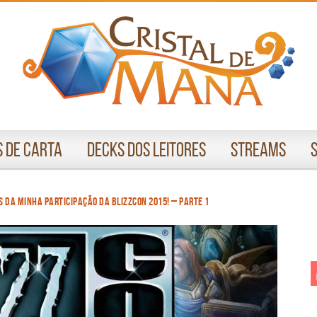
 de Carta
Decks dos Leitores
Streams
s da minha participação da BlizzCon 2015! – Parte 1