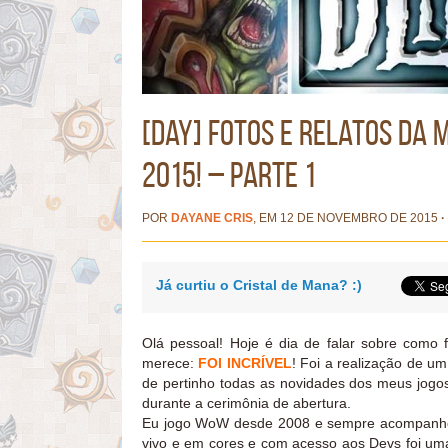
[Day] Fotos e relatos da 
2015! – Parte 1
POR
DAYANE CRIS
, EM 12 DE NOVEMBRO DE 2015
·
Já curtiu o Cristal de Mana? :)
Olá pessoal! Hoje é dia de falar sobre como 
merece:
FOI INCRÍVEL
! Foi a realização de u
de pertinho todas as novidades dos meus jogos 
durante a cerimônia de abertura.
Eu jogo WoW desde 2008 e sempre acompanhei a
vivo e em cores e com acesso aos Devs foi uma