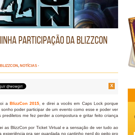
minha participação da BlizzCon
BLIZZCON
,
NOTÍCIAS
·
X
foi a
BlizzCon 2015
, e direi a vocês em Caps Lock porque
m sonho poder participar de um evento como esse e poder ver
prediletos me fez perder a compostura e gritar feito criança
s BlizzCon por Ticket Virtual e a sensação de ver tudo ao
 experiência pra ser guardada no cantinho nerd do peito pro