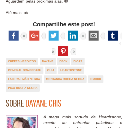
Aguardem pelas próximas alas. 😀
Até mais! o//
Compartilhe este post!
0
0
0
0
CHEFES HEROICOS
DAYANE
DECK
DICAS
GENERAL DRAKKISATH
GUIA
HEARTHSTONE
LACERAL MÃO NEGRA
MONTANHA ROCHA NEGRA
OMOKK
PICO ROCHA NEGRA
Sobre
Dayane Cris
A maga mais sortuda de Hearthstone,
exceto ao enfrentar paladinos e