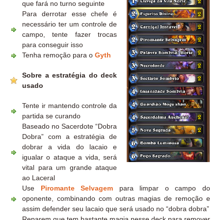
que fará no turno seguinte
Para derrotar esse chefe é
necessário ter um controle de
campo, tente fazer trocas
para conseguir isso
Tenha remoção para o
Gyth
Sobre a estratégia do deck
usado
Tente ir mantendo controle da
partida se curando
Baseado no Sacerdote “Dobra
Dobra” com a estratégia de
dobrar a vida do lacaio e
igualar o ataque a vida, será
vital para um grande ataque
ao Laceral
Use
Piromante Selvagem
para limpar o campo do
oponente, combinando com outras magias de remoção e
assim defender seu lacaio que será usado no “dobra dobra”
Reparem que tem bastante magia nesse deck para remover