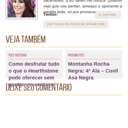
sacerdotes, a luz deles me ofusca. Quando
vejo que vou perder, ameaço o oponente a
partida toda, só pra provocar.
Twitter:
@_DAYCRIS_
VER TODOS OS POSTS DE DAYANE CRIS
Veja também
Post Anterior
Próximo Post
Como desfrutar tudo
Montanha Rocha
o que o Hearthstone
Negra: 4ª Ala – Covil
pode oferecer sem
Asa Negra
gastar um centavo!
Deixe seu comentário