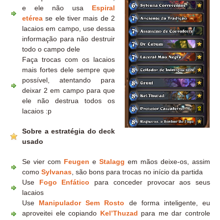
e ele não usa
Espiral
etérea
se ele tiver mais de 2
lacaios em campo, use dessa
informação para não destruir
todo o campo dele
Faça trocas com os lacaios
mais fortes dele sempre que
possível, atentando para
deixar 2 em campo para que
ele não destrua todos os
lacaios :p
Sobre a estratégia do deck
usado
Se vier com
Feugen
e
Stalagg
em mãos deixe-os, assim
como
Sylvanas
, são bons para trocas no início da partida
Use
Fogo Enfático
para conceder provocar aos seus
lacaios
Use
Manipulador Sem Rosto
de forma inteligente, eu
aproveitei ele copiando
Kel’Thuzad
para me dar controle