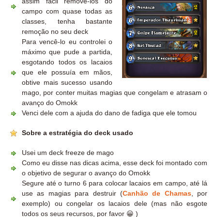
assim fácil removê-los do
campo com quase todas as
classes, tenha bastante
remoção no seu deck
Para vencê-lo eu controlei o
máximo que pude a partida,
esgotando todos os lacaios
que ele possuía em mãos,
obtive mais sucesso usando
mago, por conter muitas magias que congelam e atrasam o
avanço do Omokk
Venci dele com a ajuda do dano de fadiga que ele tomou
Sobre a estratégia do deck usado
Usei um deck freeze de mago
Como eu disse nas dicas acima, esse deck foi montado com
o objetivo de segurar o avanço do Omokk
Segure até o turno 6 para colocar lacaios em campo, até lá
use as magias para destruir (
Canhão de Chamas
, por
exemplo) ou congelar os lacaios dele (mas não esgote
todos os seus recursos, por favor 😀 )