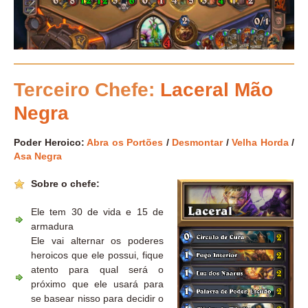
Terceiro Chefe:
Laceral Mão
Negra
Poder Heroico:
Abra os Portões
/
Desmontar
/
Velha Horda
/
Asa Negra
Sobre o chefe:
Ele tem 30 de vida e 15 de
armadura
Ele vai alternar os poderes
heroicos que ele possui, fique
atento para qual será o
próximo que ele usará para
se basear nisso para decidir o