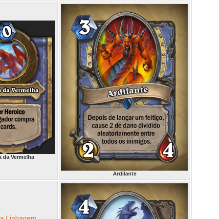
a da Vermelha
Ardilante
da Linhagem