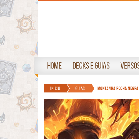
Home
Decks e Guias
Versos
Início
Guias
Montanha Rocha Negra: 