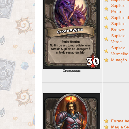
Suplíci
Preto
Suplício 
Suplíci
Bronze
Suplíci
Verde
Suplíci
Vermelho
Mutação
Cromaggus
Forma Ve
Magia S