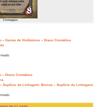
Cromaggus
o
–
Garras de Violâminus
–
Draco Cromático
nte
ormado
o
–
Draco Cromático
ha
–
Suplício da Linhagem: Bronze
–
Suplício da Linhagem:
ormado
AFIO DE CLASSE