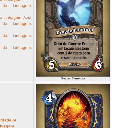
o da Linhagem:
da Linhagem: Azul
o da Linhagem:
o da Linhagem:
o da Linhagem:
Dragão Faminto
rdadeira
elvagem