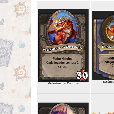
Essênci
Vaelastrasz, o Corrupto
Suplício 