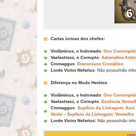
Cartas únicas dos chefes:
Violâminus, o Indomado
:
Ovo Corrompid
Vaelastrasz, o Corrupto
:
Adrenalina Arde
Cromaggus
:
Draconiano Cromático
Lorde Victor Nefarius
: Não possui/não inf
Diferença no Modo Heróico
Violâminus, o Indomado
:
Ovo Corrompid
Vaelastrasz, o Corrupto
:
Essência Vermel
Cromaggus
:
Suplício da Linhagem: Azul
Verde
–
Suplício da Linhagem: Vermelho
Lorde Victor Nefarius:
Não possui/não inf
DES