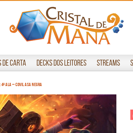
 de Carta
Decks dos Leitores
Streams
4ª Ala – Covil Asa Negra