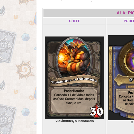
ALA: P
CHEFE
PODE
Violâminus, o Indomado
O 