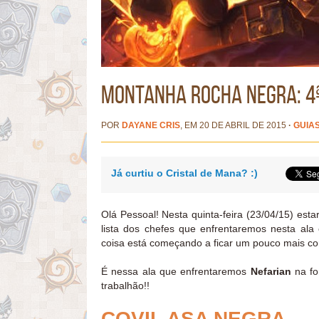
Montanha Rocha Negra: 4ª
POR
DAYANE CRIS
, EM 20 DE ABRIL DE 2015
·
GUIA
Já curtiu o Cristal de Mana? :)
Olá Pessoal! Nesta quinta-feira (23/04/15) esta
lista dos chefes que enfrentaremos nesta al
coisa está começando a ficar um pouco mais co
É nessa ala que enfrentaremos
Nefarian
na fo
trabalhão!!
COVIL ASA NEGRA