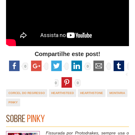
Compartilhe este post!
0
0
0
0
CORCEL DO REGRESSO
HEARTHSTEED
HEARTHSTONE
MONTARIA
PINKY
Sobre
Pinky
Fissurada por Protodrakes, sempre usa o