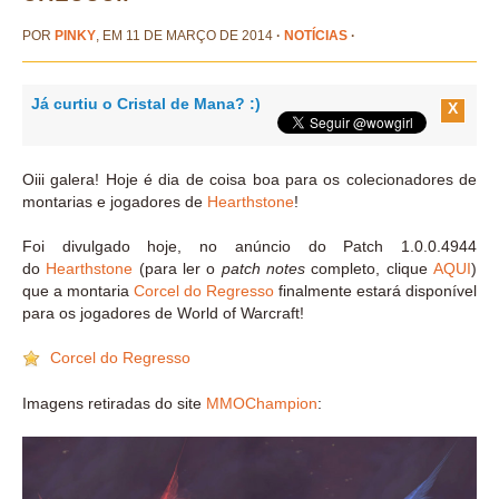
POR
PINKY
, EM 11 DE MARÇO DE 2014
·
NOTÍCIAS
·
Já curtiu o Cristal de Mana? :)
X
Oiii galera! Hoje é dia de coisa boa para os colecionadores de
montarias e jogadores de
Hearthstone
!
Foi divulgado hoje, no anúncio do Patch 1.0.0.4944
do
Hearthstone
(para ler o
patch notes
completo, clique
AQUI
)
que a montaria
Corcel do Regresso
finalmente estará disponível
para os jogadores de World of Warcraft!
Corcel do Regresso
Imagens retiradas do site
MMOChampion
: