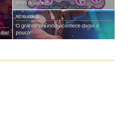
seus dragões!
Post Relacionado
O grande anúncio acontece daqui a
dia!
pouco!