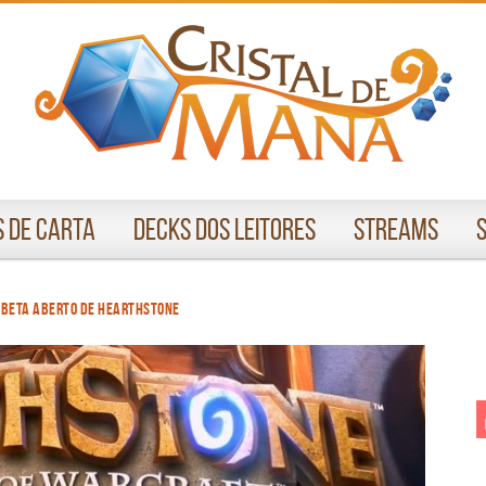
 de Carta
Decks dos Leitores
Streams
 beta aberto de Hearthstone