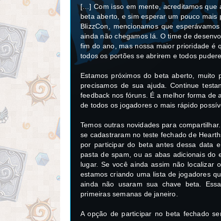
[…] Com isso em mente, acreditamos que a 
beta aberto, e sim esperar um pouco mais p
BlizzCon, mencionamos que esperávamos e
ainda não chegamos lá. O time de desenvo
fim do ano, mas nossa maior prioridade é
todos os portões se abrirem e todos pude
Estamos próximos do beta aberto, muito p
precisamos de sua ajuda. Continue testa
feedback nos fóruns. É a melhor forma de a
de todos os jogadores o mais rápido possív
Temos outras novidades para compartilhar
se cadastraram no teste fechado de Hearth
por participar do beta antes dessa data 
pasta de spam, ou as abas adicionais do e
lugar. Se você ainda assim não localizar 
estamos criando uma lista de jogadores qu
ainda não usaram sua chave beta. Essa
primeiras semanas de janeiro.
A opção de participar no beta fechado s