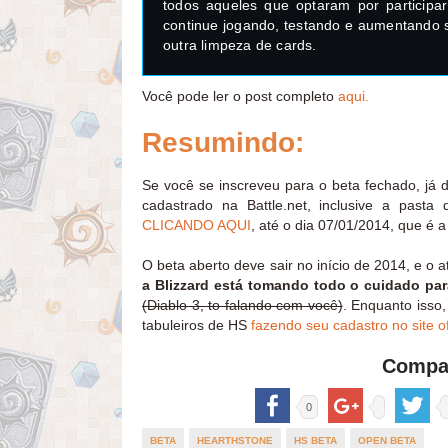
todos aqueles que optaram por participa
continue jogando, testando e aumentando 
outra limpeza de cards.
Você pode ler o post completo
aqui.
Resumindo:
Se você se inscreveu para o beta fechado, já d
cadastrado na Battle.net, inclusive a past
CLICANDO AQUI
, até o dia 07/01/2014, que é a 
O beta aberto deve sair no início de 2014, e o 
a Blizzard está tomando todo o cuidado par
(Diablo 3, to falando com você)
. Enquanto isso
tabuleiros de HS
fazendo seu cadastro no site of
Compar
0
BETA
HEARTHSTONE
HS BETA
OPEN BETA