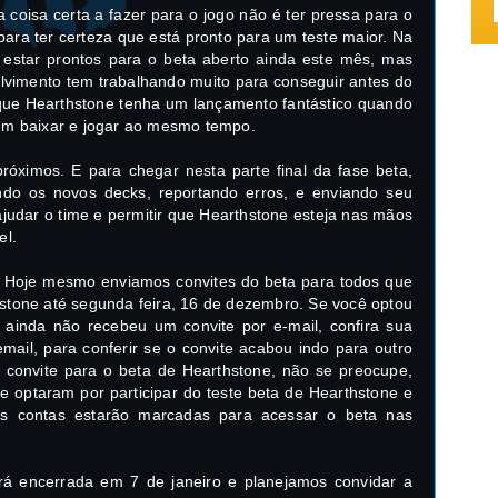
coisa certa a fazer para o jogo não é ter pressa para o
ara ter certeza que está pronto para um teste maior. Na
star prontos para o beta aberto ainda este mês, mas
lvimento tem trabalhando muito para conseguir antes do
 que Hearthstone tenha um lançamento fantástico quando
rem baixar e jogar ao mesmo tempo.
róximos. E para chegar nesta parte final da fase beta,
ndo os novos decks, reportando erros, e enviando seu
judar o time e permitir que Hearthstone esteja nas mãos
el.
. Hoje mesmo enviamos convites do beta para todos que
stone até segunda feira, 16 de dezembro. Se você optou
e ainda não recebeu um convite por e-mail, confira sua
mail, para conferir se o convite acabou indo para outro
o convite para o beta de Hearthstone, não se preocupe,
e optaram por participar do teste beta de Hearthstone e
s contas estarão marcadas para acessar o beta nas
erá encerrada em 7 de janeiro e planejamos convidar a