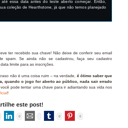
r até essa data antes do teste aberto começar. Então,
sua coleção de Hearthstone, já que não temos planejado
eve ter recebido sua chave! Não deixe de conferir seu email
a de spam. Se ainda não se cadastrou, faça seu cadastro
data limite para as inscrições.
atraso não é uma coisa ruim – na verdade,
é ótimo saber que
a, quando o jogo for aberto ao público, nada sair errado
, você pode tentar uma chave para ir adiantando sua vida nos
icial
!
tilhe este post!
0
0
0