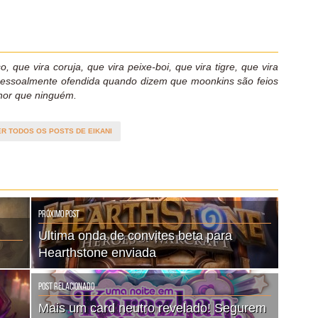
o, que vira coruja, que vira peixe-boi, que vira tigre, que vira
pessoalmente ofendida quando dizem que moonkins são feios
hor que ninguém.
ER TODOS OS POSTS DE EIKANI
Próximo Post
Ultima onda de convites beta para
Hearthstone enviada
Post Relacionado
Mais um card neutro revelado! Segurem