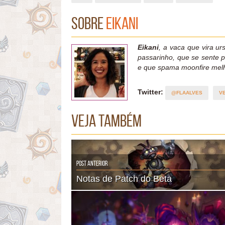
Sobre
Eikani
Eikani
, a vaca que vira urs
passarinho, que se sente 
e que spama moonfire mel
Twitter:
@FLAALVES
V
Veja também
Post Anterior
Notas de Patch do Beta