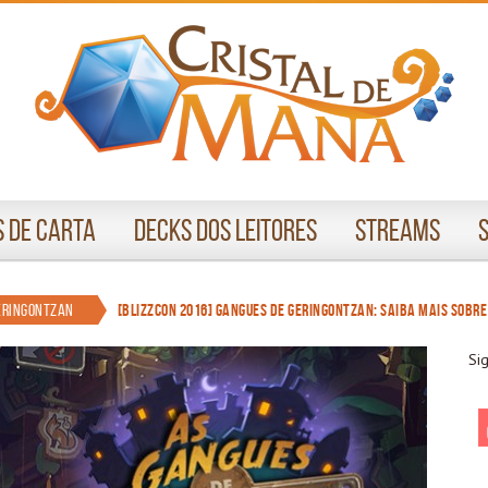
 de Carta
Decks dos Leitores
Streams
eringontzan
[BlizzCon 2016] Gangues de Geringontzan: saiba mais sobre
Si