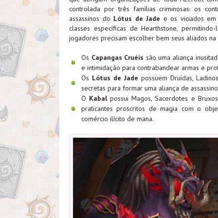
controlada por três famílias criminosas: os c
assassinos do
Lótus de Jade
e os viciados e
classes específicas de Hearthstone, permitindo
jogadores precisam escolher bem seus aliados na 
Os
Capangas Cruéis
são uma aliança inusitad
e intimidação para contrabandear armas e pro
Os
Lótus de Jade
possuem Druidas, Ladinos
secretas para formar uma aliança de assassino
O
Kabal
possui
Magos, Sacerdotes e Bruxo
praticantes proscritos de magia com o ob
comércio ilícito de mana.