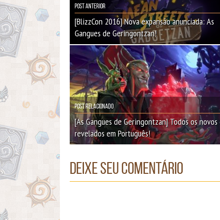
Post Anterior
[BlizzCon 2016] Nova expansão anunciada: As
Gangues de Geringontzan!
Post Relacionado
[As Gangues de Geringontzan] Todos os novos 
revelados em Português!
Deixe seu comentário