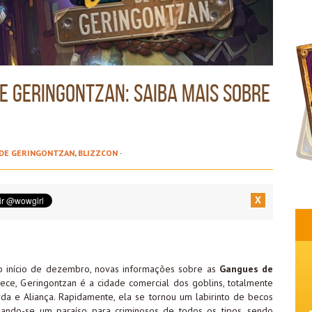
e Geringontzan: saiba mais sobre
 DE GERINGONTZAN
,
BLIZZCON
·
X
o início de dezembro, novas informações sobre as
Gangues de
ce, Geringontzan é a cidade comercial dos goblins, totalmente
rda e Aliança. Rapidamente, ela se tornou um labirinto de becos
ando-se um paraíso para criminosos de todos os tipos, sendo