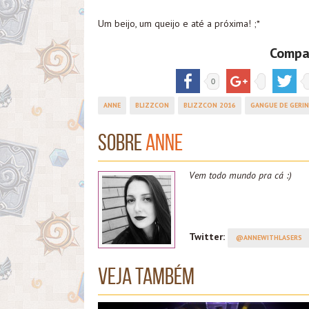
Um beijo, um queijo e até a próxima! ;*
Compar
0
ANNE
BLIZZCON
BLIZZCON 2016
GANGUE DE GER
Sobre
Anne
Vem todo mundo pra cá :)
Twitter:
@ANNEWITHLASERS
Veja também