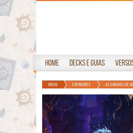
Home
Decks e Guias
Versos
Início
Expansões
As Gangues de G