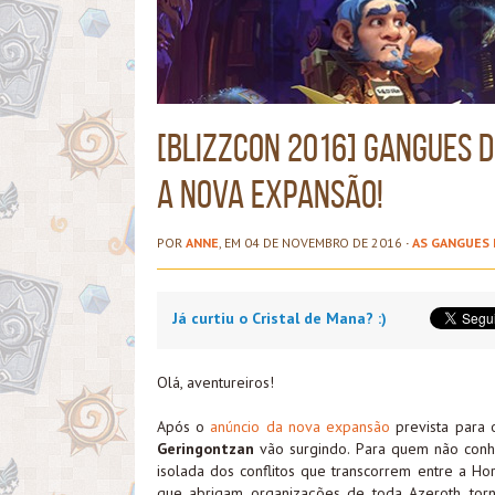
[BlizzCon 2016] Gangues d
a nova expansão!
POR
ANNE
, EM 04 DE NOVEMBRO DE 2016
·
AS GANGUES
Já curtiu o Cristal de Mana? :)
Olá, aventureiros!
Após o
anúncio da nova expansão
prevista para 
Geringontzan
vão surgindo. Para quem não conhe
isolada dos conflitos que transcorrem entre a Ho
que abrigam organizações de toda Azeroth, torn