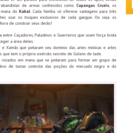
ontrabandistas de armas conhecidos como
Capangas Cruéis
, os
m mana do
Kabal
. Cada família só oferece vantagens para três
-lhes usar os truques exclusivos de cada gangue. Ou seja: os
hora de construir seus decks!
a entre Caçadores, Paladinos e Guerreiros que usam força bruta
teger a área deles.
 e Xamãs que juntaram seu domínio das artes místicas e artes
s que tem o próprio exército secreto de Golens de Jade.
s viciados em mana que se juntaram para formar um grupo de
jetivo de tomar controle das poções do mercado negro e do