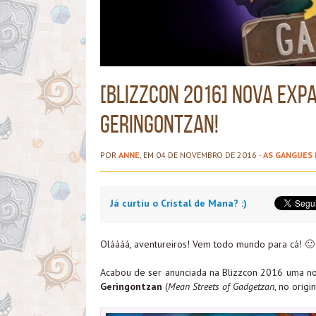
[BlizzCon 2016] Nova exp
Geringontzan!
POR
ANNE
, EM 04 DE NOVEMBRO DE 2016
·
AS GANGUES
Já curtiu o Cristal de Mana? :)
Oláááá, aventureiros! Vem todo mundo para cá! 🙂
Acabou de ser anunciada na Blizzcon 2016 uma no
Geringontzan
(
Mean Streets of Gadgetzan
, no origin