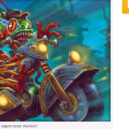
segure esses murlocs!