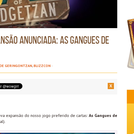
ansão anunciada: As Gangues de
 DE GERINGONTZAN
,
BLIZZCON
·
X
va expansão do nosso jogo preferido de cartas:
As Gangues de
al).