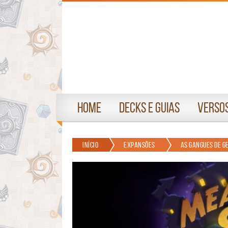
Home
Decks e Guias
Versos
Início
Expansões
As Gangues de G