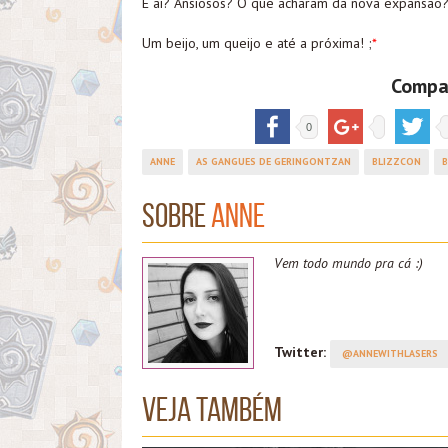
E aí? Ansiosos? O que acharam da nova expansão?
Um beijo, um queijo e até a próxima! ;
*
Compar
0
ANNE
AS GANGUES DE GERINGONTZAN
BLIZZCON
B
Sobre
Anne
Vem todo mundo pra cá :)
Twitter:
@ANNEWITHLASERS
Veja também