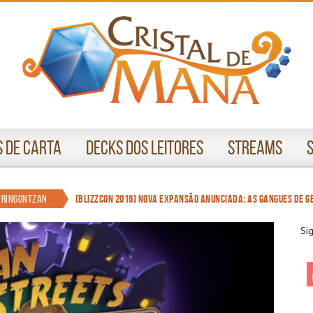
 de Carta
Decks dos Leitores
Streams
eringontzan
[BlizzCon 2016] Nova expansão anunciada: As Gangues de G
Si