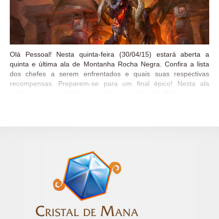
Olá Pessoal! Nesta quinta-feira (30/04/15) estará aberta a
quinta e última ala de Montanha Rocha Negra. Confira a lista
dos chefes a serem enfrentados e quais suas respectivas
recompensas. Preparem-se para um final épico! Nesta ala
enfrentaremos o Nefarian na forma de dragão. Estou ansiosa
pra calar esse boss falastrão! O LABORATÓRIO OCULTO
ALA: O LABORATÓRIO OCULTO CHEFE PODER HERÓICO
RECOMPENSA Sistema de Defesa Omnitron Ativar Draco
Vulcânico Maloriak O Alquimista Desvirtuador Asa Negra
Atramedes Ecolocalizar Esmagador Draconídeo Nefarian /
Onyxia Feiticeiro Draconiano RECOMPENSA DA ALA Nefarian
DESAFIO DE CLASSE CLASSE RECOMPENSA PALADINO
Vigília Solene Então é isso pessoal! Essas são as informações
para a quinta e última ala de Montanha Rocha Negra. Assim
que possível faremos um guia dos decks que utilizamos para
enfrentar os chefes desta ala no modo heroico. <3 Aguardemos
por uma próxima expansão! Parece que há rumores de sair