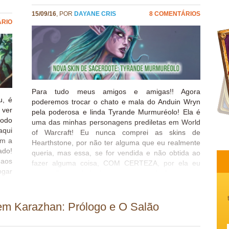
15/09/16
, POR
DAYANE CRIS
8 COMENTÁRIOS
ÁRIO
Para tudo meus amigos e amigas!! Agora
u, é
poderemos trocar o chato e mala do Anduin Wryn
 ver
pela poderosa e linda Tyrande Murmuréolo! Ela é
odo
uma das minhas personagens prediletas em World
aqui
of Warcraft! Eu nunca comprei as skins de
om a
Hearthstone, por não ter alguma que eu realmente
ado!
queria, mas essa, se for vendida e não obtida ao
 aos
fazer alguma coisa, COM CERTEZA, por ela eu
ogar
pago! E vocês? O que acharam? Olha só o
mais
cardback dela! Que feliz feliz!!
s de
.
em Karazhan: Prólogo e O Salão