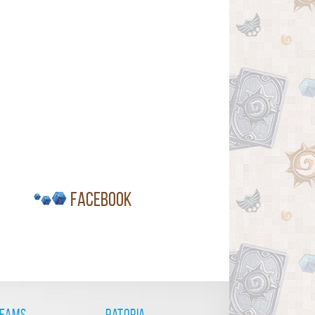
Facebook
reams
Patopia