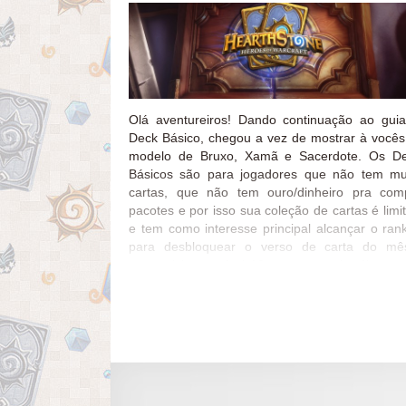
Olá aventureiros! Dando continuação ao gui
Deck Básico, chegou a vez de mostrar à você
modelo de Bruxo, Xamã e Sacerdote. Os D
Básicos são para jogadores que não tem mu
cartas, que não tem ouro/dinheiro pra com
pacotes e por isso sua coleção de cartas é limi
e tem como interesse principal alcançar o ran
para desbloquear o verso de carta do m
necessário ter nível 10 com esses heróis para
todas as cartas dos decks disponíveis B
XAMÃ SACERDOTE Então é isso pessoal! O 
de deck básico acabou! Se alguém tiver dúv
quanto a substituições ou o deck não funcio
deixe nos comentários que ajudaremos com tr
de cartas! 😀 Fiquem de olho nos Guias de d
atuais! E façam as missões diárias! Só assim v