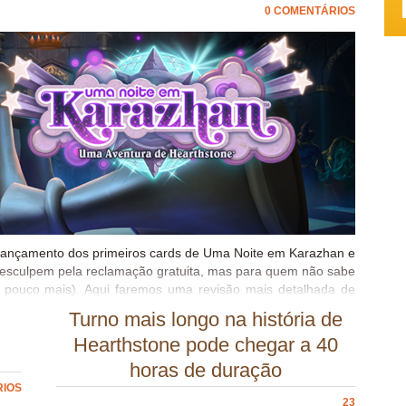
0 COMENTÁRIOS
 lançamento dos primeiros cards de Uma Noite em Karazhan e
desculpem pela reclamação gratuita, mas para quem não sabe
m pouco mais). Aqui faremos uma revisão mais detalhada de
modo de jogo e analisando o meta atual. Lembrando que os
Turno mais longo na história de
istados na nova aventura e eles terão uma nota de acordo
Hearthstone pode chegar a 40
os formatos, podendo ser, do melhor para o pior, Excelentes,
os. Sem mais delongas: PRÓLOGO Lembrando que todos terão
horas de duração
uirir a nova aventura. Corvo Encantado Padrão: Temos dois
RIOS
Druid e C’Thun Druid, ambos...
23