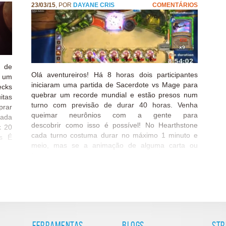
23/03/15
, POR
DAYANE CRIS
COMENTÁRIOS
a de
Olá aventureiros! Há 8 horas dois participantes
s um
iniciaram uma partida de Sacerdote vs Mage para
ecks
quebrar um recorde mundial e estão presos num
itas
turno com previsão de durar 40 horas. Venha
prar
queimar neurônios com a gente para
tada
descobrir como isso é possível! No Hearthstone
k 20
cada turno costuma durar no máximo 1 minuto e
ês É
meio, mas se a animação de alguma carta ou
 ter
feitiço estiver rodando o turno não termina
RUXO
enquanto a animação não acabar – e foi
guia
justamente esse fato que Mamytwink e seu amigo
idas
usaram para criar esse turno absurdo! Jogando de
nar,
mago, Mamytwink conseguiu colocar sete Profetas
ocas
Velen no campo. Ele fez isso usando várias cartas
ecks
Manipulador Sem-rosto que duplicam um lacaio –
ocês
Ferramentas
Blogs
St
no caso, o Profeta Velen. O Profeta Velen duplica o