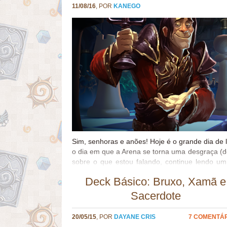
11/08/16
, POR
KANEGO
Sim, senhoras e anões! Hoje é o grande dia de
o dia em que a Arena se torna uma desgraça (
sobre o que estou falando, continue lendo u
cada card que será lançado hoje para cada 
Deck Básico: Bruxo, Xamã e
cards aparecem na ordem em que serão conqu
com meu julgamento de seu potencial nos divers
Sacerdote
Bons, Potenciais, Regulares, Ruins e Péssim
acesso a esses cards, até mesmo quem não adq
20/05/15
, POR
DAYANE CRIS
7 COMENTÁ
decks potentes de druida na atualidade: Token 