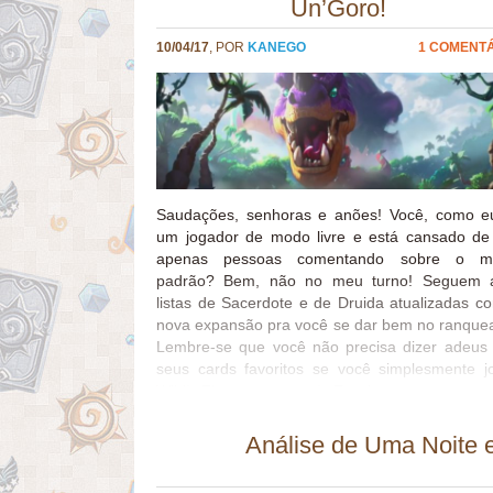
Un’Goro!
10/04/17
, POR
KANEGO
1 COMENT
Saudações, senhoras e anões! Você, como e
um jogador de modo livre e está cansado de
apenas pessoas comentando sobre o m
padrão? Bem, não no meu turno! Seguem 
listas de Sacerdote e de Druida atualizadas c
nova expansão pra você se dar bem no ranque
Lembre-se que você não precisa dizer adeus
seus cards favoritos se você simplesmente j
Wild! Fiquem atentos! Em breve teremos 
decks do modo livre atualizados com card
Un’Goro! Grato pela atenção! Kanego às ordens
Análise de Uma Noite 