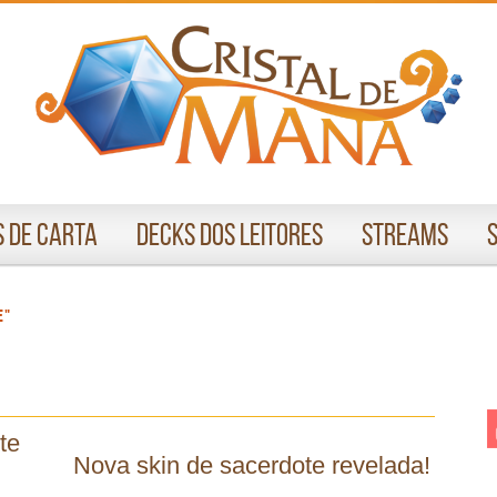
 de Carta
Decks dos Leitores
Streams
e"
te
Nova skin de sacerdote revelada!