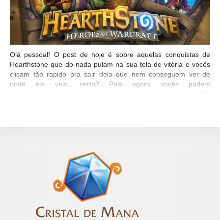
Olá pessoal! O post de hoje é sobre aquelas conquistas de
Hearthstone que do nada pulam na sua tela de vitória e vocês
clicam tão rápido pra sair dela que nem conseguem ver de
onde ela veio, certo? Pois agora vocês podem
acompanhar quais existem e como conseguir aqui :D.
Considerações Recompensas de Naxxramas NOME
RECOMPENSA Anub’Rekhan Derrotado Anub’Rekhan é um
dos mais proeminentes Senhor das Aranhas do Antigo Reino
Aracnídeo de Azjol’Nerub. Vá até o Distrito dos Aracnídeos e
Derrote-o no Modo Normal para ganhar sua Recompensa.
Rastejante Assombrado Covil da Serpe Gélida Derrotado Covil
da Serpe Gélida é a 5ª e última ala de Naxxramas. Derrote
Sapphiron e Kel’Thuzad e libere uma recompensa LENDÁRIA.
Kel’Thuzad Distrito da Peste Derrotado Distrito da Peste é a
segunda Ala de Naxxramas. Derrote Noth, o Pestífero, Heigan,
o Sujo e Repugnaz e libere uma recompensa LENDÁRIA.
Repugnaz Distrito dos Aracnídeos Derrotado...