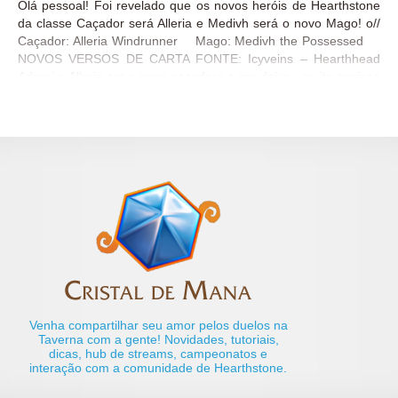
Olá pessoal! Foi revelado que os novos heróis de Hearthstone
da classe Caçador será Alleria e Medivh será o novo Mago! o//
Caçador: Alleria Windrunner Mago: Medivh the Possessed
NOVOS VERSOS DE CARTA FONTE: Icyveins – Hearthhead
Adorei a Alleria ser a nova caçadora e me deixou muito ansiosa
para saber quais serão os próximos novos heróis a serem
revelados! E vocês, o que acharam desses? Quais gostariam
de ver como os próximos? Conta pra gente! Até mais! o//
Venha compartilhar seu amor pelos duelos na
Taverna com a gente! Novidades, tutoriais,
dicas, hub de streams, campeonatos e
interação com a comunidade de Hearthstone.