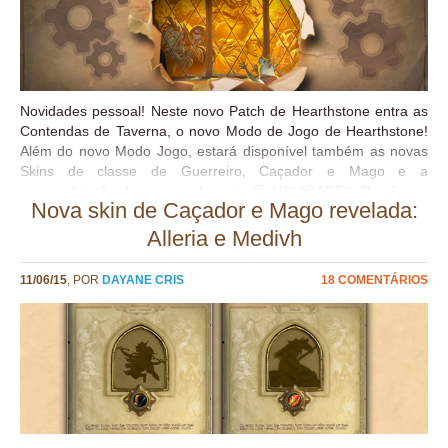
Novidades pessoal! Neste novo Patch de Hearthstone entra as
Contendas de Taverna, o novo Modo de Jogo de Hearthstone!
Além do novo Modo Jogo, estará disponível também as novas
Skins de classe de Guerreiro, Caçador e Mago e a
personalização dos versos de carta 😀 NOVIDADES: Região
Nova skin de Caçador e Mago revelada:
Abertura
Fechamento Europa Qua 05:00 PM CET
Alleria e Medivh
Seg 6:00 AM CET Américas Qua 10:00 AM
PST Seg 3:00 AM PST Taiwan/China Qui...
11/06/15
, POR
DAYANE CRIS
18 COMENTÁRIOS