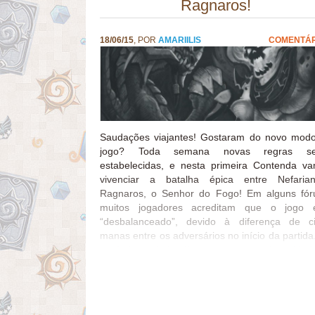
Ragnaros!
18/06/15
, POR
AMARIILIS
COMENTÁR
Saudações viajantes! Gostaram do novo mod
jogo? Toda semana novas regras se
estabelecidas, e nesta primeira Contenda v
vivenciar a batalha épica entre Nefari
Ragnaros, o Senhor do Fogo! Em alguns fór
muitos jogadores acreditam que o jogo 
“desbalanceado”, devido à diferença de c
manas entre os adversários no início da partida
verdade, cada herói tem as suas particularidad
a melhor maneira de vencê-los é conhece
vantagens e fraquezas do nosso oponente e util
las a nosso favor. Conhecendo o Inimigo Nefa
O Nefarian é absurdamente forte no “early ga