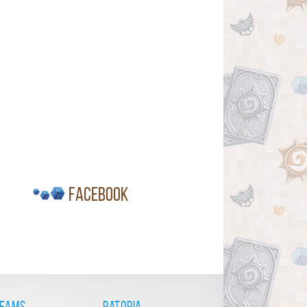
Facebook
reams
Patopia