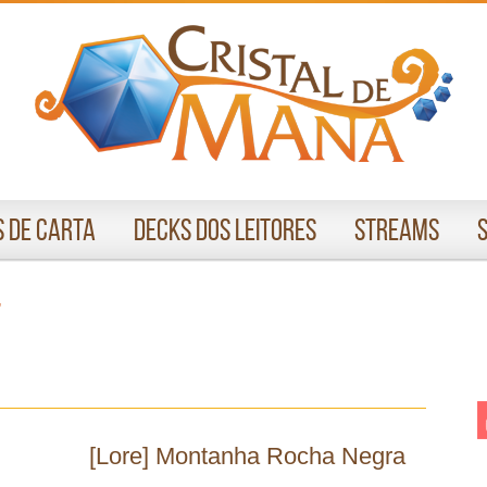
 de Carta
Decks dos Leitores
Streams
"
[Lore] Montanha Rocha Negra