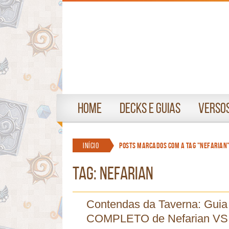
Home
Decks e Guias
Versos
Início
Posts marcados com a tag "nefarian
TAG: nefarian
Contendas da Taverna: Guia
COMPLETO de Nefarian VS