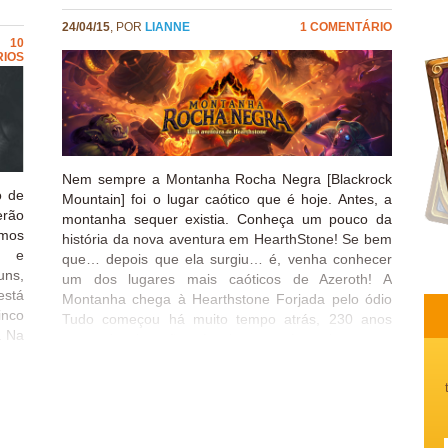
24/04/15
, POR
LIANNE
1 COMENTÁRIO
10
IOS
Nem sempre a Montanha Rocha Negra [Blackrock
o de
Mountain] foi o lugar caótico que é hoje. Antes, a
rão
montanha sequer existia. Conheça um pouco da
amos
história da nova aventura em HearthStone! Se bem
an e
que… depois que ela surgiu… é, venha conhecer
uns,
um dos lugares mais caóticos de Azeroth! A
está
Montanha chega à Hearthstone Forjada pelo ódio
inco
Tudo começou há muito tempo atrás, 230 anos
. Na
antes das invasões órquicas em Azeroth, com a
es e
Guerra dos Três Martelos. Antigamente, os anões
r as
vivam em paz, governados por um sábio rei em
izá-
Altaforja, chamado Modimus Sidermar [Anvilmar].
rian
Mesmo que fossem uma nação unificada, os anões
me”,
formavam facções (clãs) que tinham atritos entre si.