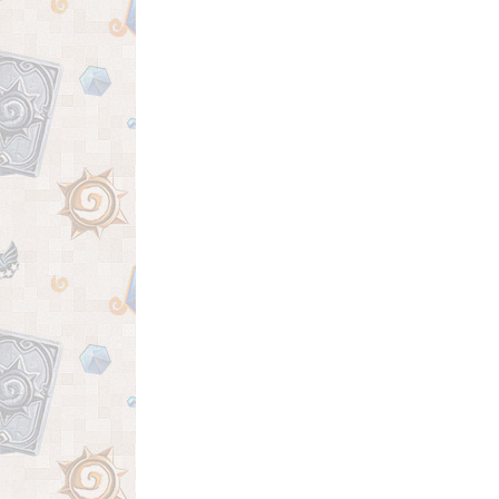
por isso seu estilo de jogo acaba sendo 
agressivo. Sua sinergia com dragões é ótima,
escolha de cartas não é muito problema qu
temos fortes opcões que respeitam a curv
mana. Por este motivo, o mulligan pode va
muito. Sugestão de picks: Como destrui
Ragna? BY FIRE BE PURGED!...