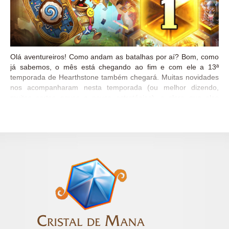
Olá aventureiros! Como andam as batalhas por aí? Bom, como
já sabemos, o mês está chegando ao fim e com ele a 13ª
temporada de Hearthstone também chegará. Muitas novidades
nos acompanharam nesta temporada (ou melhor dizendo,
muitas cartas novas e novas estratégias), e claro que elas
afetam e muito o metagame. E são estas novidades que nos
pegam de surpresa quando temos um deck redondinho, numa
ótima posição no rank, certo? Então que tal conferir com a
gente quais foram os decks mais vitoriosos nas três primeiras
semanas dessa temporada? Ainda dá tempo de conseguir uma
boa posição e garantir o back da vez! Primeira Semana A
primeira semana de Abril contou com a chegada da Montanha
Rocha Negra, o que já trazia indícios de mudanças nos decks e
no rank. Neste momento, decks como Oil Rogue, Midrange
Druid, Face Hunter, Zoolock, e Freeze Mage dominavam o topo
do...