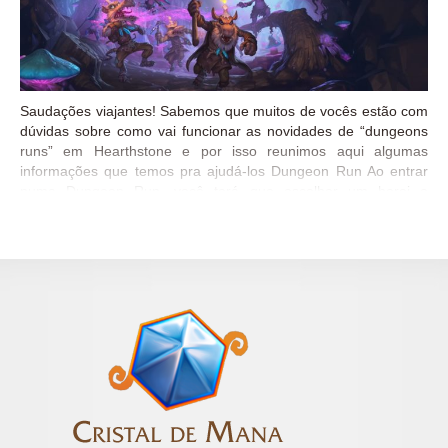
Saudações viajantes! Sabemos que muitos de vocês estão com
dúvidas sobre como vai funcionar as novidades de “dungeons
runs” em Hearthstone e por isso reunimos aqui algumas
informações que temos pra ajudá-los Dungeon Run Ao entrar
numa Dungeon Run, você terá que escolher um heroi e
construir um deck com 10 cartas. Você usará este deck para
derrotar 8 chefes com dificuldades crescentes a cada encontro
(Existem 48 possibilidades de encontros). O deck inicial pode
ser suficiente para derrotar o primeiro chefe, mas pode ser que
você precise fortalecer o seu deck para continuar a sua corrida.
Cada vez que você terminar um encontro, você poderá “subir o
nível do seu deck” escolhendo cartas de 3 conjuntos disponíveis
adequados á sua classe. Ocasionalmente você também terá
direito de escolher um “tesouro poderoso” que possui grandes
habilidades que só podem ser utilizados neste modo de jogo.
Se você for derrotado em...