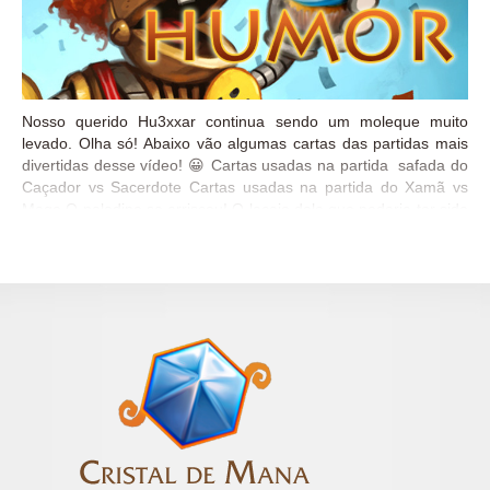
Nosso querido Hu3xxar continua sendo um moleque muito
levado. Olha só! Abaixo vão algumas cartas das partidas mais
divertidas desse vídeo! 😀 Cartas usadas na partida safada do
Caçador vs Sacerdote Cartas usadas na partida do Xamã vs
Mago O paladino se arriscou! O lacaio dele que poderia ter sido
morto! Gahz’rilla deu 1536 de dano! hahaha Beijinhos e até
mais! 😀