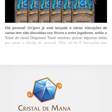
Olá pessoal! Un’goro já está lançada e várias interações de
cartas tem sido discutidas nos fóruns e entre jogadores, então o
Toast do canal Disguised Toast resolveu gravar algumas delas
pra sanar a dúvida do pessoal. Olha só! As 8 interações que
vocês vão conferir no vídeo são: Grande beijo e bom final de
semana!