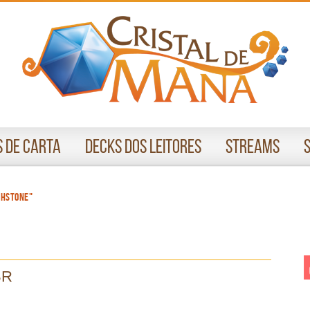
 de Carta
Decks dos Leitores
Streams
thstone"
BR