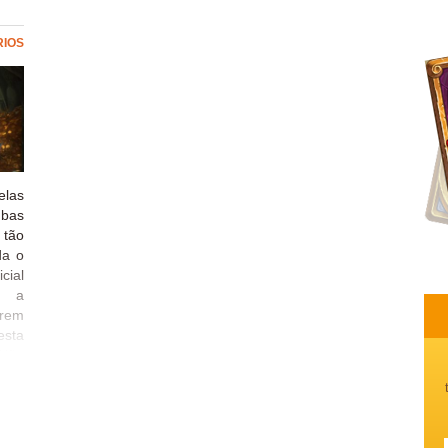
RIOS
las
mbas
 tão
da o
cial
r a
erem
esta
 Não
edes
 com
ijo!