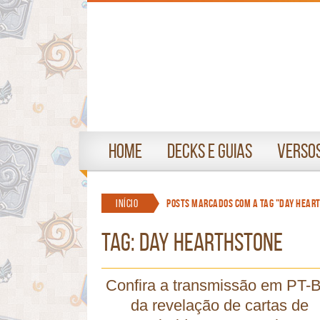
Home
Decks e Guias
Versos
Início
Posts marcados com a tag "day hear
TAG: day hearthstone
Confira a transmissão em PT-
da revelação de cartas de