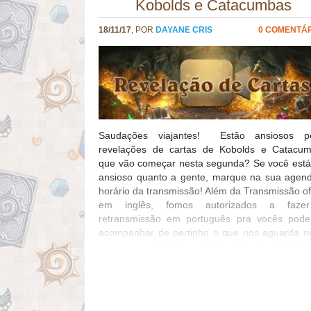
Kobolds e Catacumbas
18/11/17
, POR
DAYANE CRIS
0 COMENTÁ
Saudações viajantes! Estão ansiosos pe
revelações de cartas de Kobolds e Catacu
que vão começar nesta segunda? Se você está
ansioso quanto a gente, marque na sua agen
horário da transmissão! Além da Transmissão ofi
em inglês, fomos autorizados a faze
retransmissão em português pra vocês pod
acompanhar de pertinho o que nos aguarda n
nova expansão! Quando? Participação Onde?
se esqueçam de interagir conosco nas r
sociais usando a hashtag #kobolds! Contamos
a presença e participação de todos! Grande be