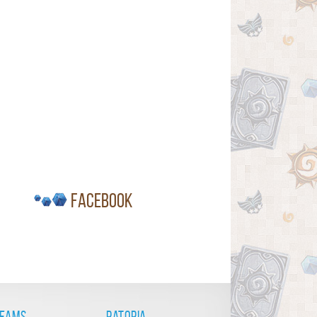
Facebook
reams
Patopia