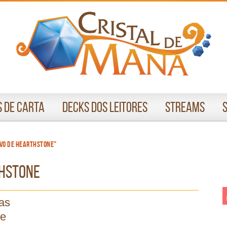
 de Carta
Decks dos Leitores
Streams
ivo de hearthstone"
thstone
das
de