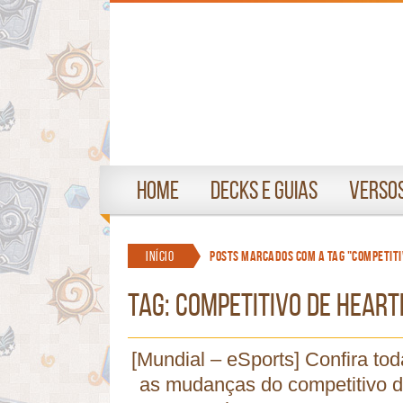
Home
Decks e Guias
Versos
Início
Posts marcados com a tag "competit
TAG: competitivo de hear
[Mundial – eSports] Confira to
as mudanças do competitivo 