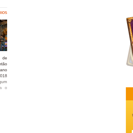
RIOS
 de
ntão
 ano
2018
gum
ra o