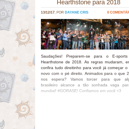
Hearthstone para 2018
13/12/17
, POR
DAYANE CRIS
0 COMENTÁ
Saudações! Preparem-se para o E-sports
Hearthstone de 2018. As regras mudaram, e
confira tudo direitinho para você já começar o
novo com o pé direito. Animados para o que 
nos espera? Vamos torcer para que al
brasileiro alcance a tão sonhada vaga pa
mundial! #GORASE! Confiamos em você <3