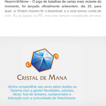
HearrrrrthStone – O jogo de batalhas de cartas mais viciante do
momento, foi lançado oficialmente anteontem, dia 16, para
Ipad. o/ Ontem mesmo fiz o download, e o vicio tomou conta de
mim. Eu já jogava no PC, mas era sempre complicado arrumar
um horário na minha rotina corrida de estudar/trabalhar.
Aguardava ansiosamente pelo lançamento do jogo para tablet,
pois sabia que poderia ser prático levar o deck de cartas pra
qualquer lugar e aproveitar os tempinhos de folga entre minhas
atividades. E como é prático, divertido e fácil jogar no tablet! O
jogo roda super bem, tem um visual lindo e jogabilidade
perfeita. Selecionar, arrastar e lançar as cartas ficou muito mais
legal. A experiência de jogar com o “touch” é um diferencial que
completa a dinâmica do jogo. Na apresentação da versão para
iPad que a Pinky, a Natalia e Lianne foram, elas contaram um
pouco da experiência de jogar...
Venha compartilhar seu amor pelos duelos na
Taverna com a gente! Novidades, tutoriais,
dicas, hub de streams, campeonatos e
interação com a comunidade de Hearthstone.