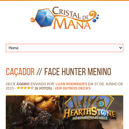
Caçador
// Face Hunter Menino
DECK
AGGRO
ENVIADO POR
LUAN RODRIGUES
EM 07 DE JUNHO DE
2015
·
(6 VOTOS)
·
VER OUTROS DECKS