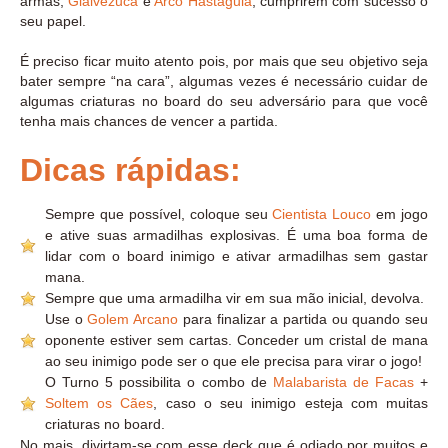
armas,
Glaivezuca
e
Arco Hastáguia
, cumprirem com sucesso o
seu papel.
É preciso ficar muito atento pois, por mais que seu objetivo seja
bater sempre “na cara”, algumas vezes é necessário cuidar de
algumas criaturas no board do seu adversário para que você
tenha mais chances de vencer a partida.
Dicas rápidas:
Sempre que possível, coloque seu
Cientista Louco
em jogo
e ative suas armadilhas explosivas. É uma boa forma de
lidar com o board inimigo e ativar armadilhas sem gastar
mana.
Sempre que uma armadilha vir em sua mão inicial, devolva.
Use o
Golem Arcano
para finalizar a partida ou quando seu
oponente estiver sem cartas. Conceder um cristal de mana
ao seu inimigo pode ser o que ele precisa para virar o jogo!
O Turno 5 possibilita o combo de
Malabarista de Facas
+
Soltem os Cães
, caso o seu inimigo esteja com muitas
criaturas no board.
No mais, divirtam-se com esse deck que é odiado por muitos e