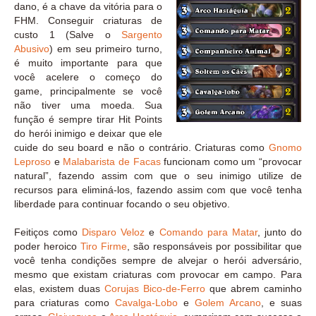
dano, é a chave da vitória para o
FHM. Conseguir criaturas de
custo 1 (Salve o
Sargento
Abusivo
) em seu primeiro turno,
é muito importante para que
você acelere o começo do
game, principalmente se você
não tiver uma moeda. Sua
função é sempre tirar Hit Points
do herói inimigo e deixar que ele
cuide do seu board e não o contrário. Criaturas como
Gnomo
Leproso
e
Malabarista de Facas
funcionam como um “provocar
natural”, fazendo assim com que o seu inimigo utilize de
recursos para eliminá-los, fazendo assim com que você tenha
liberdade para continuar focando o seu objetivo.
Feitiços como
Disparo Veloz
e
Comando para Matar
, junto do
poder heroico
Tiro Firme
, são responsáveis por possibilitar que
você tenha condições sempre de alvejar o herói adversário,
mesmo que existam criaturas com provocar em campo. Para
elas, existem duas
Corujas Bico-de-Ferro
que abrem caminho
para criaturas como
Cavalga-Lobo
e
Golem Arcano
, e suas