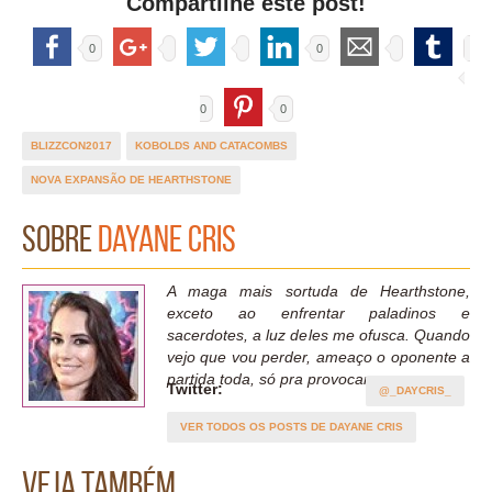
Compartilhe este post!
0
0
0
0
BLIZZCON2017
KOBOLDS AND CATACOMBS
NOVA EXPANSÃO DE HEARTHSTONE
Sobre
Dayane Cris
A maga mais sortuda de Hearthstone,
exceto ao enfrentar paladinos e
sacerdotes, a luz deles me ofusca. Quando
vejo que vou perder, ameaço o oponente a
partida toda, só pra provocar.
Twitter:
@_DAYCRIS_
VER TODOS OS POSTS DE DAYANE CRIS
Veja também