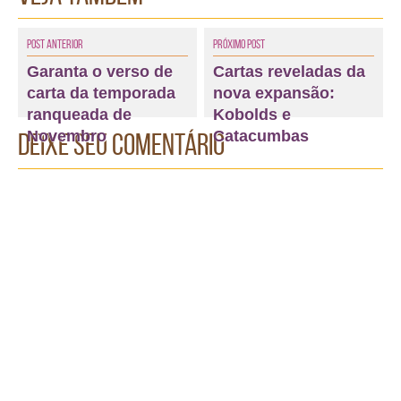
Post Anterior
Próximo Post
Garanta o verso de
Cartas reveladas da
carta da temporada
nova expansão:
ranqueada de
Kobolds e
Novembro
Catacumbas
Deixe seu comentário