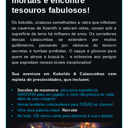
mortais e encontre
tesouros fabulosos!
Os kobolds, criaturas semelhantes a ratos que infestam
as cavernas de Azeroth e adoram velas, cavam sob a
superfície da terra há milhares de anos. Os corredores
dessas catacumbas se estendem por muitos
quilômetros, passando por câmaras do tesouro
secretas e tumbas proibidas. O saque é glorioso para
quem se atreve a buscá-lo… e sobrevive aos perigos
que espreitam nesses túneis inexplorados!
Sua aventura em Kobolds & Catacumbas vem
repleta de preciosidades, que incluem:
Sessões de masmorra
: uma nova experiência
GRATUITA para um jogador, e você não precisa ter nada
além da sua coragem!
Armas lendárias colecionáveis para TODAS as classes!
Uma nova palavra-chave:
Recrutar
No total, 135 novos cards para adicionar à sua coleção!