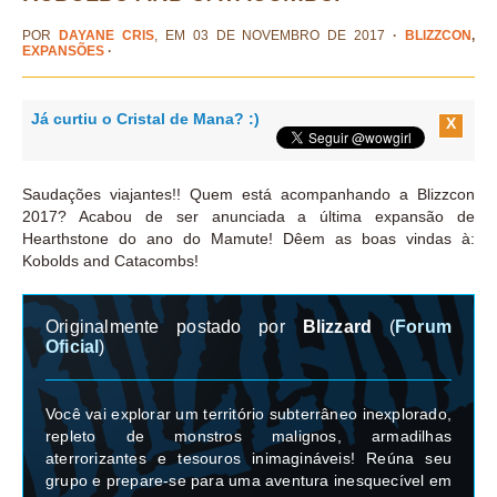
POR
DAYANE CRIS
, EM 03 DE NOVEMBRO DE 2017
·
BLIZZCON
,
EXPANSÕES
·
Já curtiu o Cristal de Mana? :)
X
Saudações viajantes!! Quem está acompanhando a Blizzcon
2017? Acabou de ser anunciada a última expansão de
Hearthstone do ano do Mamute! Dêem as boas vindas à:
Kobolds and Catacombs!
Originalmente postado por
Blizzard
(
Forum
Oficial
)
Você vai explorar um território subterrâneo inexplorado,
repleto de monstros malignos, armadilhas
aterrorizantes e tesouros inimagináveis! Reúna seu
grupo e prepare-se para uma aventura inesquecível em