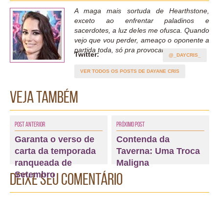
A maga mais sortuda de Hearthstone,
exceto ao enfrentar paladinos e
sacerdotes, a luz deles me ofusca. Quando
vejo que vou perder, ameaço o oponente a
partida toda, só pra provocar.
Twitter:
@_DAYCRIS_
VER TODOS OS POSTS DE DAYANE CRIS
Veja também
Post Anterior
Próximo Post
Garanta o verso de
Contenda da
carta da temporada
Taverna: Uma Troca
ranqueada de
Maligna
Setembro
Deixe seu comentário