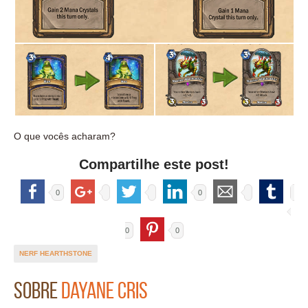
O que vocês acharam?
Compartilhe este post!
0
0
0
0
NERF HEARTHSTONE
Sobre
Dayane Cris