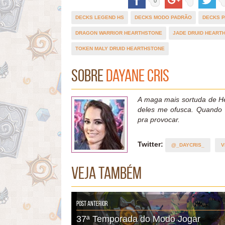
0
DECKS LEGEND HS
DECKS MODO PADRÃO
DECKS P
DRAGON WARRIOR HEARTHSTONE
JADE DRUID HEART
TOKEN MALY DRUID HEARTHSTONE
Sobre
Dayane Cris
A maga mais sortuda de Hea
deles me ofusca. Quando 
pra provocar.
Twitter:
@_DAYCRIS_
V
Veja também
Post Anterior
37ª Temporada do Modo Jogar