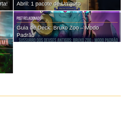
ta!
Abril: 1 pacote de Un’goro
Post Relacionado
Guia de Deck: Bruxo Zoo – Modo
Padrão