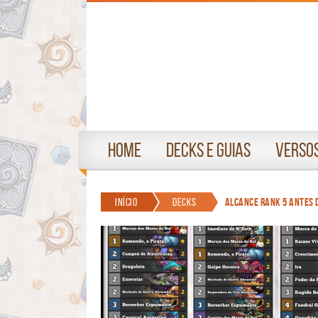
Home
Decks e Guias
Versos
Início
Decks
Alcance rank 5 antes 