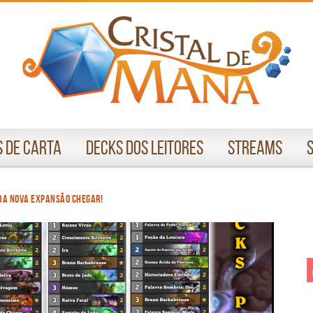
 de Carta
Decks dos Leitores
Streams
da nova expansão chegar!