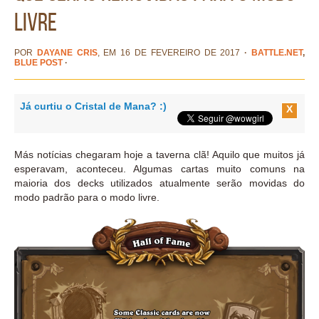
livre
POR
DAYANE CRIS
, EM 16 DE FEVEREIRO DE 2017
·
BATTLE.NET
,
BLUE POST
·
Já curtiu o Cristal de Mana? :)
X
Más notícias chegaram hoje a taverna clã! Aquilo que muitos já
esperavam, aconteceu. Algumas cartas muito comuns na
maioria dos decks utilizados atualmente serão movidas do
modo padrão para o modo livre.