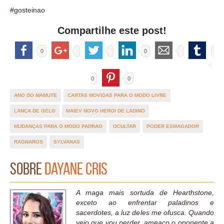
#gosteinao
Compartilhe este post!
0
0
0
0
ANO DO MAMUTE
CARTAS MOVIDAS PARA O MODO LIVRE
LANÇA DE GELO
MAIEV NOVO HEROI DE LADINO
MUDANÇAS PARA O MODO PADRAO
OCULTAR
PODER ESMAGADOR
RAGNAROS
SYLVANAS
Sobre
Dayane Cris
A maga mais sortuda de Hearthstone,
exceto ao enfrentar paladinos e
sacerdotes, a luz deles me ofusca. Quando
vejo que vou perder, ameaço o oponente a