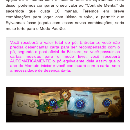
disso, podemos comparar o seu valor ao “Controle Mental” de
sacerdote que custa 10 manas. Teremos em breve
combinações para jogar com último suspiro, e permitir que
Sylvannas fosse jogada com essas novas combinações, seria
muito forte para o Modo Padrão.
Você receberá o valor total de pó. Entretanto, você não
precisa desencantar carta para ser recompensado com o
pó, segundo o post oficial da Blizzard, se você possuir as
cartas movidas para o modo livre, você receberá
AUTOMATICAMENTE o pó equivalente dela assim que o
ano do Mamute iniciar e você continuará com a carta, sem
a necessidade de desencantá-la.