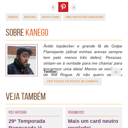
0
0
ARENA
NEUTRO
NOVO CARD
UMA NOITE EM KARAZHAN
Sobre
Kanego
Ávido topdecker e grande fã de Golpe
Flamejante (afinal minhas arenas sempre
tem pelo menos três deles). Pessoas,
sintam-se à vontade para me chamar para
trocarmos uma ideia! Menos se você joga
Twitter:
@
de Mill Rogue. Aí não quero ser seu
amigo...
VER TODOS OS POSTS DE KANEGO
Veja também
Post Anterior
Próximo Post
29ª Temporada
Mais um card neutro