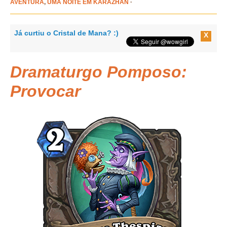
AVENTURA
,
UMA NOITE EM KARAZHAN
·
Já curtiu o Cristal de Mana? :)
X
Dramaturgo Pomposo
:
Provocar