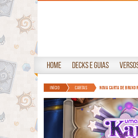
Home
Decks e Guias
Versos
Início
Cartas
Nova carta de Bruxo 