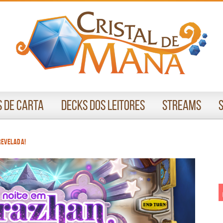
 de Carta
Decks dos Leitores
Streams
revelada!