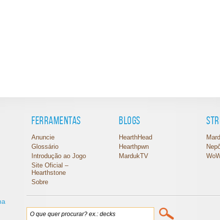
Ferramentas
Blogs
St
Anuncie
HearthHead
Mar
Glossário
Hearthpwn
Nep
Introdução ao Jogo
MardukTV
WoW
Site Oficial –
Hearthstone
Sobre
na
,