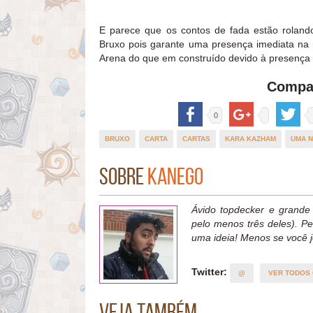
E parece que os contos de fada estão roland
Bruxo pois garante uma presença imediata na
Arena do que em construído devido à presença
Compar
0
BRUXO
CARTA
CARTAS
KARA KAZHAM
UMA N
Sobre
Kanego
Ávido topdecker e grande
pelo menos três deles). P
uma ideia! Menos se você j
Twitter:
@
VER TODOS
Veja também