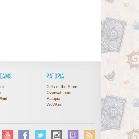
reams
Patopia
duk
Girls of the Storm
ô
Overwatchers
Girl
Patopia
WoWGirl