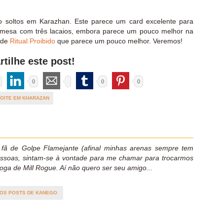
o soltos em Karazhan. Este parece um card excelente para
 mesa com três lacaios, embora parece um pouco melhor na
 de
Ritual Proibido
que parece um pouco melhor. Veremos!
tilhe este post!
0
0
0
OITE EM KHARAZAN
 fã de Golpe Flamejante (afinal minhas arenas sempre tem
essoas, sintam-se à vontade para me chamar para trocarmos
oga de Mill Rogue. Aí não quero ser seu amigo...
 OS POSTS DE KANEGO