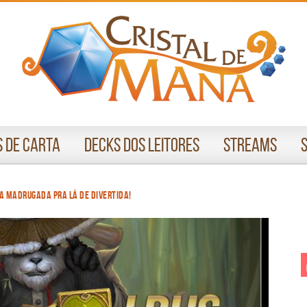
 de Carta
Decks dos Leitores
Streams
a madrugada pra lá de divertida!