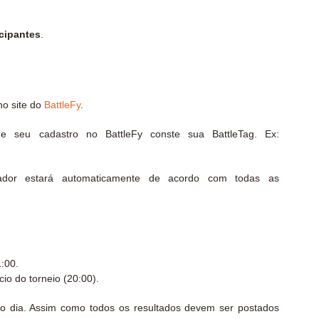
icipantes
.
no site do
BattleFy
.
ue seu cadastro no BattleFy conste sua BattleTag. Ex:
ogador estará automaticamente de acordo com todas as
1:00.
io do torneio (20:00).
 dia. Assim como todos os resultados devem ser postados