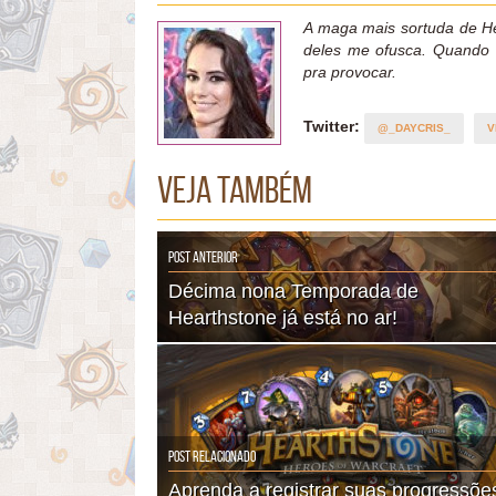
A maga mais sortuda de Hea
deles me ofusca. Quando 
pra provocar.
Twitter:
@_DAYCRIS_
V
Veja também
Post Anterior
Décima nona Temporada de
Hearthstone já está no ar!
Post Relacionado
Aprenda a registrar suas progressõe