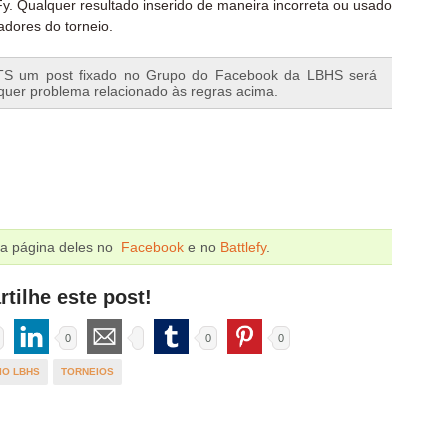
eFy. Qualquer resultado inserido de maneira incorreta ou usado
adores do torneio.
TS um post fixado no Grupo do Facebook da LBHS será
uer problema relacionado às regras acima.
na página deles no
Facebook
e no
Battlefy
.
tilhe este post!
0
0
0
IO LBHS
TORNEIOS