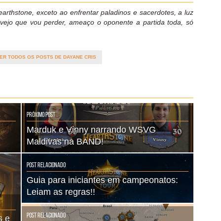
rthstone, exceto ao enfrentar paladinos e sacerdotes, a luz
vejo que vou perder, ameaço o oponente a partida toda, só
ER TODOS OS POSTS DE DAYANE CRIS
Próximo Post
Marduk e Vinny narrando WSVG
Maldivas na BAND!
Post Relacionado
Guia para iniciantes em campeonatos:
Leiam as regras!!
Post Relacionado
s e