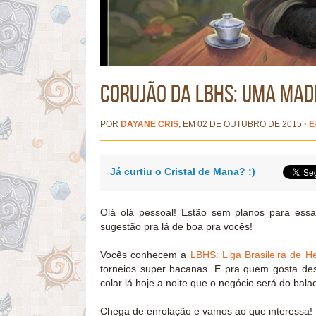
Corujão da LBHS: Uma mad
POR
DAYANE CRIS
, EM 02 DE OUTUBRO DE 2015
·
E
Já curtiu o Cristal de Mana? :)
Olá olá pessoal! Estão sem planos para ess
sugestão pra lá de boa pra vocês!
Vocês conhecem a
LBHS: Liga Brasileira de H
torneios super bacanas. E pra quem gosta des
colar lá hoje a noite que o negócio será do bala
Chega de enrolação e vamos ao que interessa!