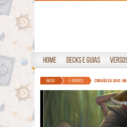
Home
Decks e Guias
Versos
Início
e-sports
Corujão da LBHS: Um