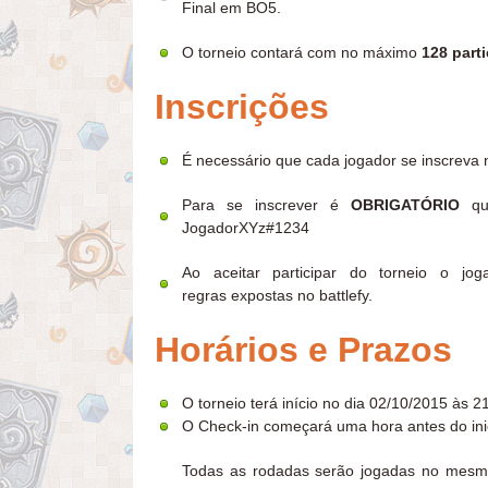
Final em BO5.
O torneio contará com no máximo
128 part
Inscrições
É necessário que cada jogador se inscreva 
Para se inscrever é
OBRIGATÓRIO
q
JogadorXYz#1234
Ao aceitar participar do torneio o j
regras expostas no battlefy.
Horários e Prazos
O torneio terá início no dia 02/10/2015 às 2
O Check-in começará uma hora antes do inic
Todas as rodadas serão jogadas no mesmo