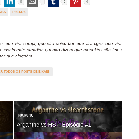
0
0
0
MAS
PREÇOS
o, que vira coruja, que vira peixe-boi, que vira tigre, que vira
pessoalmente ofendida quando dizem que moonkins são feios
hor que ninguém.
ER TODOS OS POSTS DE EIKANI
Próximo Post
Arganthe vs HS – Episódio #1