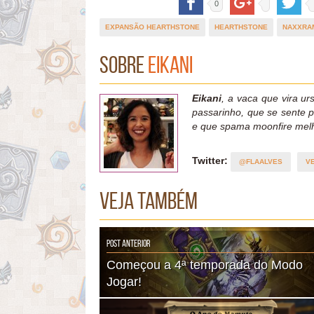
0
EXPANSÃO HEARTHSTONE
HEARTHSTONE
NAXXRA
Sobre
Eikani
Eikani
, a vaca que vira urs
passarinho, que se sente 
e que spama moonfire mel
Twitter:
@FLAALVES
V
Veja também
Post Anterior
Começou a 4ª temporada do Modo
Jogar!