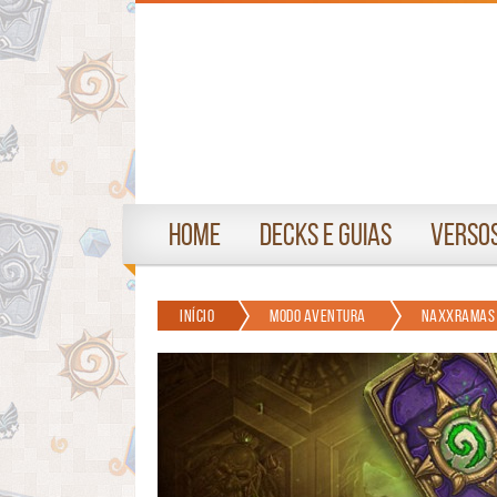
Home
Decks e Guias
Versos
Início
Modo Aventura
Naxxramas