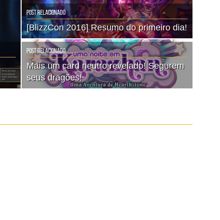
Post Relacionado
[BlizzCon 2016] Resumo do primeiro dia!
Post Relacionado
Mais um card neutro revelado! Segurem
seus dragões!