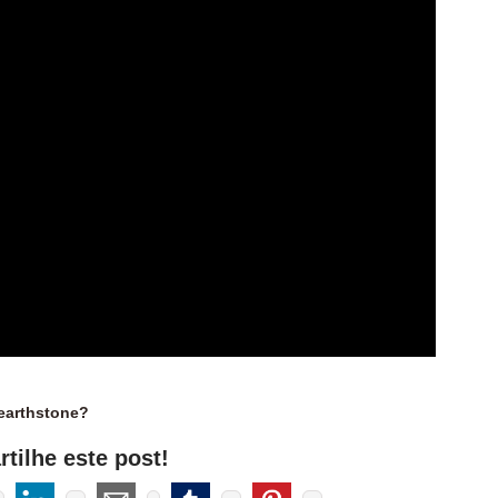
earthstone?
tilhe este post!