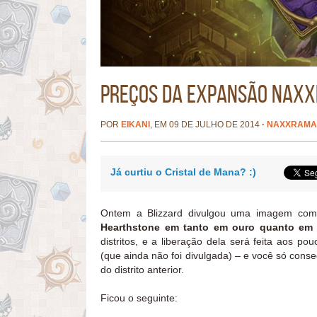
Preços da expansão Naxx
POR
EIKANI
, EM 09 DE JULHO DE 2014
·
NAXXRAMA
Já curtiu o Cristal de Mana? :)
Ontem a Blizzard divulgou uma imagem co
Hearthstone em tanto em ouro quanto em d
distritos, e a liberação dela será feita aos p
(que ainda não foi divulgada) – e você só conse
do distrito anterior.
Ficou o seguinte: