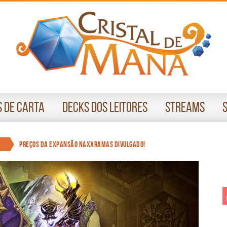
 de Carta
Decks dos Leitores
Streams
Preços da expansão Naxxramas divulgado!