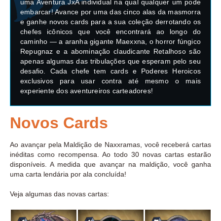
uma Aventura JxA individual na qual qualquer um pode
embarcar! Avance por uma das cinco alas da masmorra
e ganhe novos cards para a sua coleção derrotando os
chefes icônicos que você encontrará ao longo do
caminho — a aranha gigante Maexxna, o horror fúngico
Repugnaz e a abominação claudicante Retalhoso são
apenas algumas das tribulações que esperam pelo seu
desafio. Cada chefe tem cards e Poderes Heroicos
exclusivos para usar contra até mesmo o mais
experiente dos aventureiros carteadores!
Novos Cards
Ao avançar pela Maldição de Naxxramas, você receberá cartas
inéditas como recompensa. Ao todo 30 novas cartas estarão
disponíveis. A medida que avançar na maldição, você ganha
uma carta lendária por ala concluída!
Veja algumas das novas cartas: