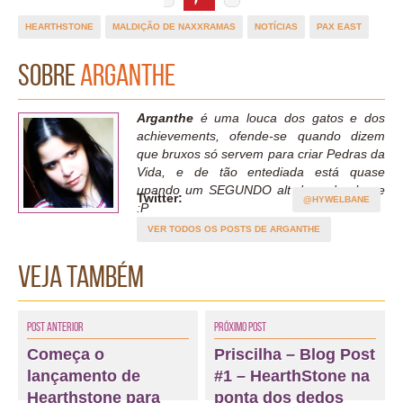
HEARTHSTONE
MALDIÇÃO DE NAXXRAMAS
NOTÍCIAS
PAX EAST
Sobre
Arganthe
Arganthe
é uma louca dos gatos e dos
achievements, ofende-se quando dizem
que bruxos só servem para criar Pedras da
Vida, e de tão entediada está quase
upando um SEGUNDO alt de cada classe
Twitter:
@HYWELBANE
:P
VER TODOS OS POSTS DE ARGANTHE
Veja também
Post Anterior
Próximo Post
Começa o
Priscilha – Blog Post
lançamento de
#1 – HearthStone na
Hearthstone para
ponta dos dedos