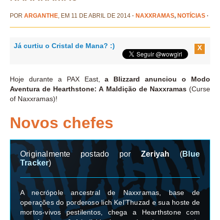
POR
ARGANTHE
, EM 11 DE ABRIL DE 2014
·
NAXXRAMAS
,
NOTÍCIAS
·
Já curtiu o Cristal de Mana? :)
X
Hoje durante a PAX East,
a Blizzard anunciou o Modo
Aventura de Hearthstone: A Maldição de Naxxramas
(Curse
of Naxxramas)!
Novos chefes
Originalmente postado por
Zeriyah
(
Blue
Tracker
)
A necrópole ancestral de Naxxramas, base de
operações do porderoso lich Kel’Thuzad e sua hoste de
mortos-vivos pestilentos, chega a Hearthstone com