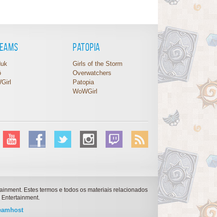
reams
Patopia
duk
Girls of the Storm
ô
Overwatchers
Girl
Patopia
WoWGirl
tainment. Estes termos e todos os materiais relacionados
 Entertainment.
eamhost