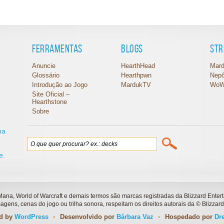
Ferramentas
Blogs
St
Anuncie
HearthHead
Mar
Glossário
Hearthpwn
Nep
Introdução ao Jogo
MardukTV
WoW
Site Oficial –
Hearthstone
Sobre
na
,
e.
 Mana, World of Warcraft e demais termos são marcas registradas da Blizzard Enter
agens, cenas do jogo ou trilha sonora, respeitam os direitos autorais da © Blizzard
d by
WordPress
•
Desenvolvido por
Bárbara Vaz
•
Hospedado por
Dr