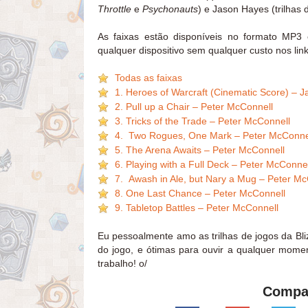
Throttle
e
Psychonauts
) e Jason Hayes (trilhas
As faixas estão disponíveis no formato MP3
qualquer dispositivo sem qualquer custo nos lin
Todas as faixas
1. Heroes of Warcraft (Cinematic Score) – 
2. Pull up a Chair – Peter McConnell
3. Tricks of the Trade – Peter McConnell
4. Two Rogues, One Mark – Peter McConne
5. The Arena Awaits – Peter McConnell
6. Playing with a Full Deck – Peter McConnel
7. Awash in Ale, but Nary a Mug – Peter Mc
8. One Last Chance – Peter McConnell
9. Tabletop Battles – Peter McConnell
Eu pessoalmente amo as trilhas de jogos da Bli
do jogo, e ótimas para ouvir a qualquer moment
trabalho! o/
Compar