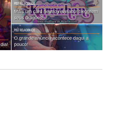
Post Relacionado
Mais um card neutro revelado! Segurem
seus dragões!
Post Relacionado
O grande anúncio acontece daqui a
dia!
pouco!