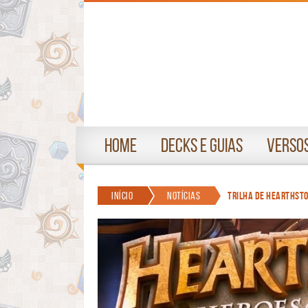
Home
Decks e Guias
Versos
Início
Notícias
Trilha de Hearthsto