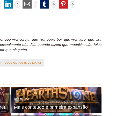
0
0
0
o, que vira coruja, que vira peixe-boi, que vira tigre, que vira
pessoalmente ofendida quando dizem que moonkins são feios
hor que ninguém.
ER TODOS OS POSTS DE EIKANI
Próximo Post
ne!
Mais conteúdo e primeira expansão