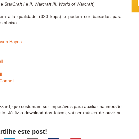
 de
StarCraft I
e
II
,
Warcraft III
,
World of Warcraft
)
 em alta qualidade (320 kbps) e podem ser baixadas para
ks abaixo:
Jason Hayes
ll
l
Connell
zzard, que costumam ser impecáveis para auxiliar na imersão
o. Já fiz o download das faixas, vai ser música de ouvir no
tilhe este post!