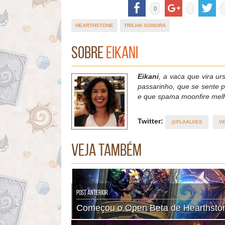
0
HEARTHSTONE
TRILHA SONORA
Sobre
Eikani
Eikani
, a vaca que vira urs
passarinho, que se sente 
e que spama moonfire mel
Twitter:
@FLAALVES
V
Veja também
Post Anterior
Começou o Open Beta de Hearthsto