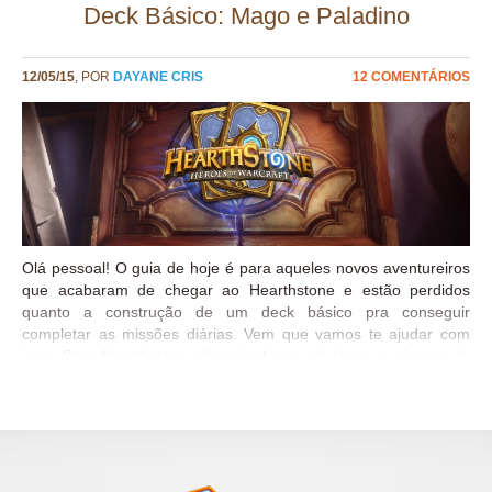
Hearthstonebr
Deck Básico: Mago e Paladino
12/05/15
, POR
DAYANE CRIS
12 COMENTÁRIOS
Olá pessoal! O guia de hoje é para aqueles novos aventureiros
que acabaram de chegar ao Hearthstone e estão perdidos
quanto a construção de um deck básico pra conseguir
completar as missões diárias. Vem que vamos te ajudar com
isso. Com Hearthstone disponível em celulares o número de
jogadores aumentou e MUITO. Vocês viram que chegamos a
marca de 30 milhões de jogadores né? Por esse motivo
montamos uma deck list de cartas básicas para ajudar a
completar missões diárias e subir o nível de seus heróis para
destravar as cartas de classe. Confira abaixo a lista de deck
básico de MAGO e PALADINO Este deck contém apenas cartas