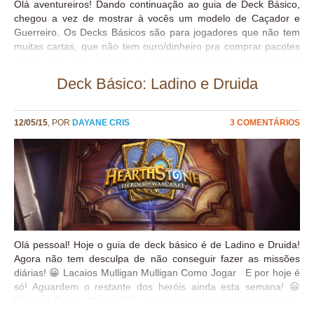
Olá aventureiros! Dando continuação ao guia de Deck Básico,
chegou a vez de mostrar à vocês um modelo de Caçador e
Guerreiro. Os Decks Básicos são para jogadores que não tem
muitas cartas, que não tem ouro/dinheiro pra comprar pacotes
e por isso sua coleção de cartas é limitada e tem como
interesse principal alcançar o rank 20 para desbloquear o verso
Deck Básico: Ladino e Druida
de carta do mês CAÇADOR Consegui vencer Mech Mage com
ele o// GUERREIRO Então é isso pessoal! Agora só falta deck
básico de 3 heróis! Logo postaremos a lista de deck deles! 😀
12/05/15
, POR
DAYANE CRIS
3 COMENTÁRIOS
Beijos e até mais! o// Fonte: Hearthhead – MardukTv
Olá pessoal! Hoje o guia de deck básico é de Ladino e Druida!
Agora não tem desculpa de não conseguir fazer as missões
diárias! 😀 Lacaios Mulligan Mulligan Como Jogar E por hoje é
só! Aguardem o restante dos heróis ainda esta semana! 😀
Beijo o/ Fonte: MardukTV – Hearthhead Imagens de Heróis: