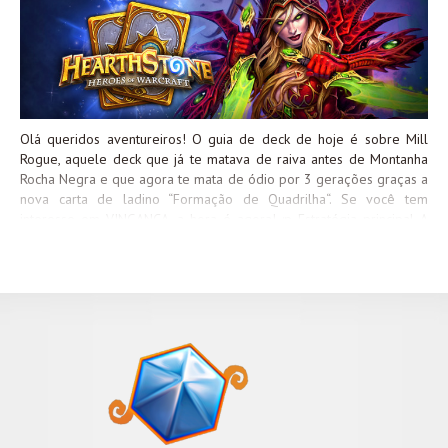
Olá queridos aventureiros! O guia de deck de hoje é sobre Mill
Rogue, aquele deck que já te matava de raiva antes de Montanha
Rocha Negra e que agora te mata de ódio por 3 gerações graças a
nova carta de ladino “Formação de Quadrilha“. Se você tem
interesse em VINGANÇA, a hora é agora! :p Estratégia principal A
estratégia é basicamente a mesma que antes: Fazer seu oponente
comprar infinitas cartas até morrer por fadiga. A diferença é que
agora está extremamente mais fácil de fazer isso. Como jogar Eu
sei que na primeira tentativa você já está com “sangue nos zoio” e
quer fazer seu oponente comprar carta né? Mas calma que não é
bem assim. Mill Rogue é um deck que todo mundo já sabe o que o
constitui e se você der as caras da sua pretensão nos 3 primeiros
turnos muito provavelmente seu oponente saberá como...