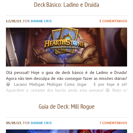
arquétipo da classe que você está enfrentando está mais em alta
Deck Básico: Ladino e Druida
para saber como deixará sua mão inicial Como Jogar O deck oil
rogue funciona da seguinte maneira: começando com cartas de
remoção no early game e depois vai buscando pelas cartas chave
12/05/15
, POR
DAYANE CRIS
3 COMENTÁRIOS
do combo com cartas como “Disparada” “Draco Lazúli” e “leque de
facas“. Foi o deck mais difícil de jogar pra mim, se você precisa
aprender e começar a pensar nos próximos turnos, esse deck é um
desafio interessante, você vai fazer MUITA conta com esse deck
e...
Olá pessoal! Hoje o guia de deck básico é de Ladino e Druida!
Agora não tem desculpa de não conseguir fazer as missões diárias!
😀 Lacaios Mulligan Mulligan Como Jogar E por hoje é só!
Aguardem o restante dos heróis ainda esta semana! 😀 Beijo o/
Fonte: MardukTV – Hearthhead Imagens de Heróis: Hearthstonebr
Guia de Deck: Mill Rogue
05/05/15
, POR
DAYANE CRIS
7 COMENTÁRIOS