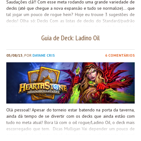
Saudações clã!! Com esse meta rodando uma grande variedade de
decks (até que chegue a nova expansão e tudo se normalize)… que
tal jogar um pouco de rogue hein? Hoje eu trouxe 3 sugestões de
decks! Olha só: Decks Com as listas de decks do Standard/padrão
acabando. Logo vou trazer pra vocês as listas do modo livre/wild e
assim agradar a todos! <3 Grande beijo e até a próxima!
Guia de Deck: Ladino Oil
05/08/15
, POR
DAYANE CRIS
6 COMENTÁRIOS
Olá pessoal! Apesar do torneio estar batendo na porta da taverna,
ainda dá tempo de se divertir com os decks que ainda estão com
tudo no meta atual! Bora lá com o oil rogue/Ladino Oil, o deck mais
escorregadio que tem. Dicas Mulligan Vai depender um pouco de
quem você irá enfrentar. Você deverá ter um conhecimento de qual